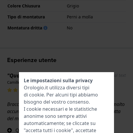
Colore Chiusura
Grigio
Tipo di montatura
Perni a molla
Montatura dritta
No
Esperienze utente
"Qualità +++"
Show original text
Le impostazioni sulla privacy
Camille Brun · 17 giugno 2022
Orologio.it utilizza diversi tipi
di
cookie
. Per alcuni tipi abbiamo
bisogno del vostro consenso.
Bracciale di alta qualità ricevuto in un imballaggio molto
I cookie necessari e le statistiche
accurato e molto rapidamente. Sono molto soddisfatta
anonime sono sempre attivi
del mio acquisto e lo consiglio.
automaticamente; se cliccate su
Qualità
"accetta tutti i cookie", accettate