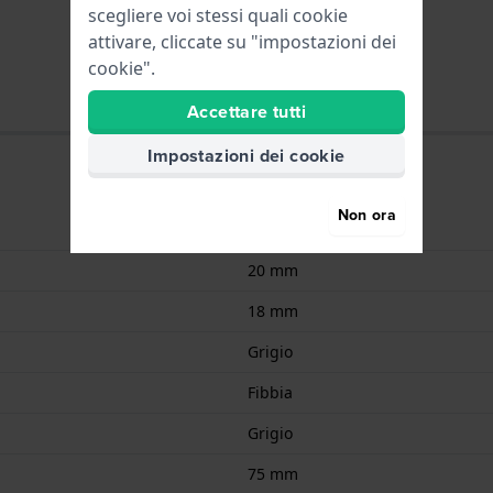
scegliere voi stessi quali cookie
attivare, cliccate su "impostazioni dei
cookie".
Accettare tutti
Impostazioni dei cookie
Non ora
Pelle
20 mm
18 mm
Grigio
Fibbia
Grigio
75 mm