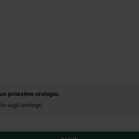
 Tuo prossimo orologio.
o sugli orologi)
Iscriviti