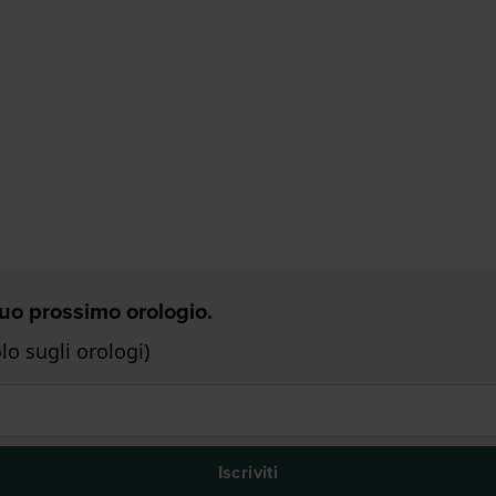
 Tuo prossimo orologio.
o sugli orologi)
Iscriviti