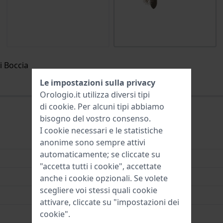
i Boccia
Le impostazioni sulla privacy
Orologio.it utilizza diversi tipi
di
cookie
. Per alcuni tipi abbiamo
bisogno del vostro consenso.
I cookie necessari e le statistiche
Pelle
anonime sono sempre attivi
automaticamente; se cliccate su
16 mm
"accetta tutti i cookie", accettate
16 mm
anche i cookie opzionali. Se volete
scegliere voi stessi quali cookie
14 mm
attivare, cliccate su "impostazioni dei
cookie".
Grigio