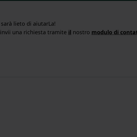
arà lieto di aiutarLa!
 invii una richiesta tramite
il
nostro
modulo di conta