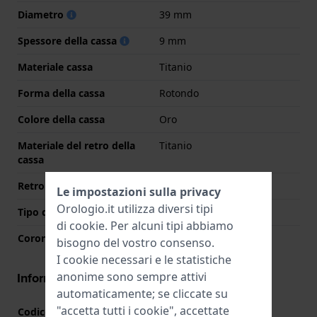
Diametro
39 mm
Spessore della cassa
9 mm
Materiale cassa
Titanio
Forma della cassa
Rotondo
Colore della cassa
Oro
Materiale del retro della
Titanio
cassa
Retro cassa
Coperchio a pressione
Le impostazioni sulla privacy
Orologio.it utilizza diversi tipi
Tipo di vetro
Zaffiro
di
cookie
. Per alcuni tipi abbiamo
Corona
Corona da estrarre
bisogno del vostro consenso.
I cookie necessari e le statistiche
anonime sono sempre attivi
Informazioni del movimento
automaticamente; se cliccate su
"accetta tutti i cookie", accettate
Codice Movimento
VS37
(
Vedi specifiche
)