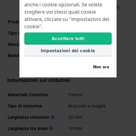
anche i cookie opzionali. Se volete
Scarica il manuale (English)
scegliere voi stessi quali cookie
attivare, cliccate su "impostazioni dei
Produttore Movimento
Seiko Instruments Inc.
cookie".
Tipo di display
Analogico
Accettare tutti
Meccanismo
Solare Quarzo
Impostazioni dei cookie
Batteria
MT920
Non ora
Informazioni sul cinturino
Materiale Cinturino
Titanio
Tipo di cinturino
Bracciale a maglie
Larghezza cinturino
20 mm
Larghezza tra Anse
10 mm