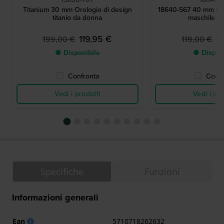
Titanium 30 mm Orologio di design
18640-567 40 mm Oro
titanio da donna
maschile in 
119,95 €
1
199,00 €
119,00 €
● Disponibile
● Dispon
Confronta
Confr
Vedi i prodotti
Vedi i pro
Specifiche
Funzioni
Informazioni generali
Ean
5710718262632