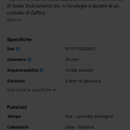
di Seiko Instruments Inc. e l'orologio è dotato di un
cristallo di Zaffiro.
Altro
L'orologio è impermeabile a 10ATM. Questo significa
che l'orologio è adatto al nuoto. L'orologio è fornito
Specifiche
con 3 anni di garanzia.
Ean
5710718262632
.
Diametro
39 mm
Impermeabilità
10 Bar (nuoto)
Garanzia
3 anni di garanzia
Vedi tutte le specifiche
Funzioni
Tempo
Ore - Lancetta analogica
Calendario
Data - Finestra