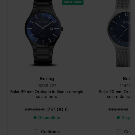
Must have
Bering
Berin
15239-727
14440-
Solar 39 mm Orologio in titanio energia
Solar 40 mm Orolo
solare nero
solare da uom
251,00 €
1
279,00 €
199,00 €
● Disponibile
● Dispon
Confronta
Confr