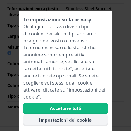
Informazioni extra (testo
Stainless Steel Bracelet
libero)
Le impostazioni sulla privacy
Tipo di cinturino
Bracciale a maglie
Orologio.it utilizza diversi tipi
di
cookie
. Per alcuni tipi abbiamo
Larghezza cinturino
18 mm
bisogno del vostro consenso.
Misura cinturino alla fibbia
18 mm
I cookie necessari e le statistiche
anonime sono sempre attivi
automaticamente; se cliccate su
Colore cinturino
Argento
"accetta tutti i cookie", accettate
Tipo di chiusura
Chiusura a gioiello
anche i cookie opzionali. Se volete
scegliere voi stessi quali cookie
Colore Chiusura
Argento
attivare, cliccate su "impostazioni dei
Tipo di montatura
Perni a molla
cookie".
Montatura dritta
No
Accettare tutti
Impostazioni dei cookie