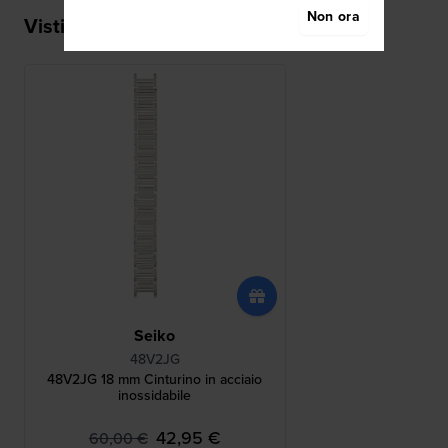
Non ora
Visti di recente
Seiko
48V2JG
48V2JG 18 mm Cinturino in acciaio
inossidabile
42,95 €
60,00 €