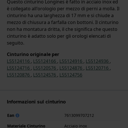
Questo cinturino Longines è fatto in acciaio inox ed
è collegato all'orologio per mezzo di perni a molla. Il
cinturino ha una larghezza di 17 mm e si chiude a
mezzo di chiusura a farfalla con bottoni. Il cinturino
non ha montatura dritta, il che significa che questo
cinturino è adatto solo per gli orologi elencati di
seguito.
Cinturino originale per
L55124116
,
L55124166
,
L55124916
,
L55124936
,
L55124716
,
L55120576
,
L55124876
,
L55120716
,
L55120876
,
L55124576
,
L55124756
Informazioni sul cinturino
Ean
7613099707212
Materiale Cinturino
Acciaio inox