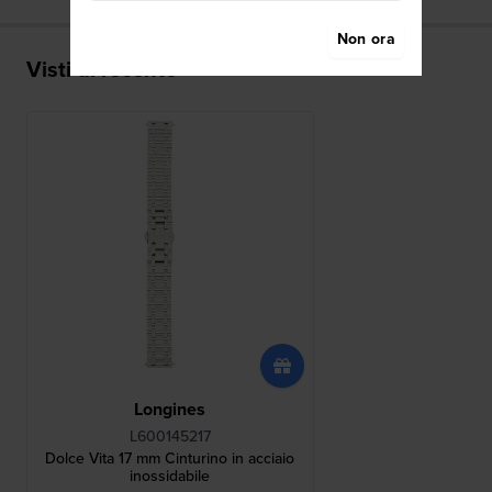
Non ora
Visti di recente
Longines
L600145217
Dolce Vita 17 mm Cinturino in acciaio
inossidabile