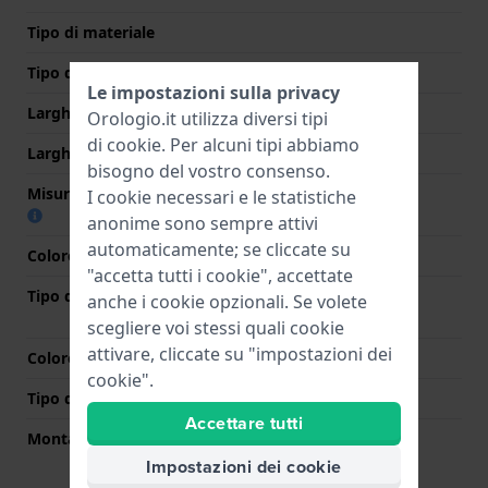
Tipo di materiale
Tipo di cinturino
Bracciale a maglie
Le impostazioni sulla privacy
Larghezza cinturino
17 mm
Orologio.it utilizza diversi tipi
di
cookie
. Per alcuni tipi abbiamo
Larghezza tra Anse
17 mm
bisogno del vostro consenso.
Misura cinturino alla fibbia
17 mm
I cookie necessari e le statistiche
anonime sono sempre attivi
automaticamente; se cliccate su
Colore cinturino
Argento
"accetta tutti i cookie", accettate
Tipo di chiusura
Chiusura a farfalla con
anche i cookie opzionali. Se volete
bottoni
scegliere voi stessi quali cookie
attivare, cliccate su "impostazioni dei
Colore Chiusura
Argento
cookie".
Tipo di montatura
Perni a molla
Accettare tutti
Montatura dritta
No
Impostazioni dei cookie