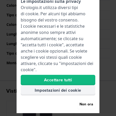
Le impostazioni sulla privacy
Colore cinturino
Azzurro o blu
Orologio.it utilizza diversi tipi
di
cookie
. Per alcuni tipi abbiamo
Tipo di chiusura
Nessuno
bisogno del vostro consenso.
Colore Chiusura
N/D
I cookie necessari e le statistiche
anonime sono sempre attivi
Lunghezza Parte Superiore
90 mm
automaticamente; se cliccate su
Lunghezza Parte Inferiore
90 mm
"accetta tutti i cookie", accettate
anche i cookie opzionali. Se volete
Tipo di montatura
Perni a molla
scegliere voi stessi quali cookie
Montatura dritta
No
attivare, cliccate su "impostazioni dei
cookie".
Accettare tutti
Visti di recente
Impostazioni dei cookie
Non ora