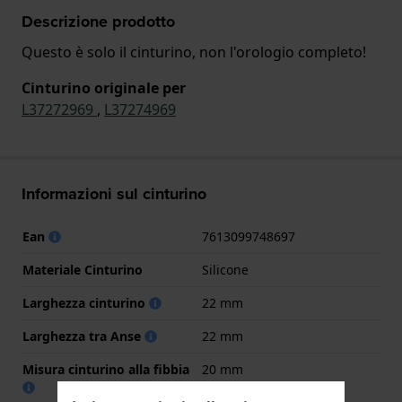
Descrizione prodotto
Questo è solo il cinturino, non l'orologio completo!
Cinturino originale per
L37272969
,
L37274969
Informazioni sul cinturino
Ean
7613099748697
Materiale Cinturino
Silicone
Larghezza cinturino
22 mm
Larghezza tra Anse
22 mm
Misura cinturino alla fibbia
20 mm