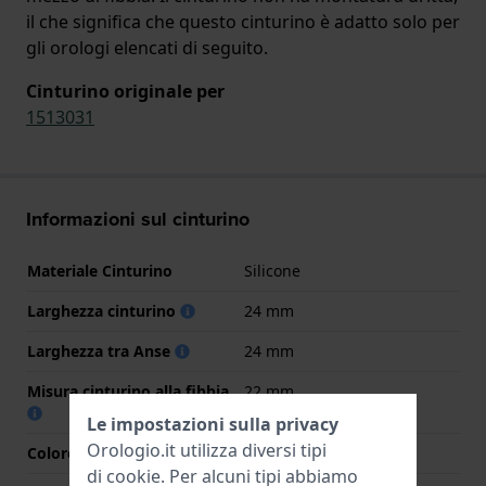
il che significa che questo cinturino è adatto solo per
gli orologi elencati di seguito.
Cinturino originale per
1513031
Informazioni sul cinturino
Materiale Cinturino
Silicone
Larghezza cinturino
24 mm
Larghezza tra Anse
24 mm
Misura cinturino alla fibbia
22 mm
Le impostazioni sulla privacy
Orologio.it utilizza diversi tipi
Colore cinturino
Nero
di
cookie
. Per alcuni tipi abbiamo