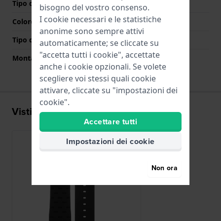
Tipo di chiusura
Fibbia
bisogno del vostro consenso.
I cookie necessari e le statistiche
Colore Chiusura
Nero
anonime sono sempre attivi
Tipo di montatura
Perni a molla
automaticamente; se cliccate su
"accetta tutti i cookie", accettate
Montatura dritta
No
anche i cookie opzionali. Se volete
scegliere voi stessi quali cookie
attivare, cliccate su "impostazioni dei
cookie".
Visti di recente
Accettare tutti
Impostazioni dei cookie
Non ora