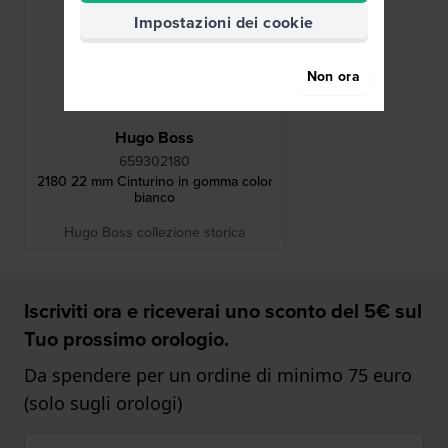
Impostazioni dei cookie
Non ora
Hugo Boss
659302180
2180 22 mm Cinturino in gomma color
bianco
Hugo Boss collezione storica
Iscriviti ora e riceverai uno sconto del 5€ sul
Tuo prossimo orologio.
Da spendere per un ordine di minimo 75 euro
(solo sugli orologi)