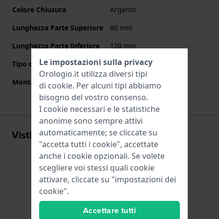
Colore Chiusura
Argento
Lunghezza Parte Superiore
80 mm
Lunghezza Parte Inferiore
120 mm
Le impostazioni sulla privacy
Tipo di montatura
Perni a molla
Orologio.it utilizza diversi tipi
Montatura dritta
No
di
cookie
. Per alcuni tipi abbiamo
bisogno del vostro consenso.
I cookie necessari e le statistiche
anonime sono sempre attivi
automaticamente; se cliccate su
Visti di recente
"accetta tutti i cookie", accettate
anche i cookie opzionali. Se volete
scegliere voi stessi quali cookie
attivare, cliccate su "impostazioni dei
cookie".
Accettare tutti