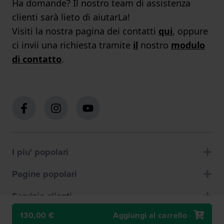
Ha domande? Il nostro team di assistenza
clienti sarà lieto di aiutarLa!
Visiti la nostra pagina dei contatti
qui
, oppure
ci invii una richiesta tramite
il
nostro
modulo
di contatto
.
I piu' popolari
Pagine popolari
Servizio clienti
130,00 €
Aggiungi al carrello
Chi siamo