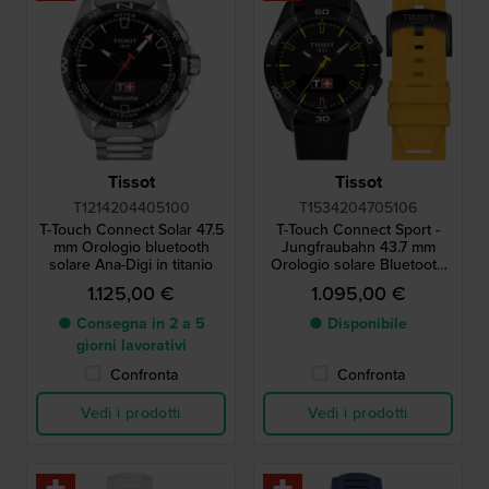
Tissot
Tissot
T1214204405100
T1534204705106
T-Touch Connect Solar 47.5
T-Touch Connect Sport -
mm Orologio bluetooth
Jungfraubahn 43.7 mm
solare Ana-Digi in titanio
Orologio solare Bluetooth
in titanio in edizione
1.125,00 €
1.095,00 €
speciale con touchscreen
AMOLED
● Consegna in 2 a 5
● Disponibile
giorni lavorativi
Confronta
Confronta
Vedi i prodotti
Vedi i prodotti