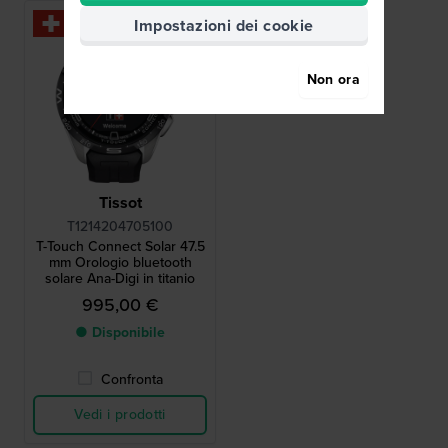
Impostazioni dei cookie
Non ora
Tissot
T1214204705100
T-Touch Connect Solar 47.5
mm Orologio bluetooth
solare Ana-Digi in titanio
995,00 €
● Disponibile
Confronta
Vedi i prodotti