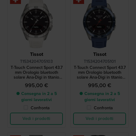
Tissot
Tissot
T1534204705103
T1534204705101
T-Touch Connect Sport 43.7
T-Touch Connect Sport 43.7
mm Orologio bluetooth
mm Orologio bluetooth
solare Ana-Digi in titanio
solare Ana-Digi in titanio
con schermo touchscreen
con schermo touchscreen
995,00 €
995,00 €
AMOLED
AMOLED
● Consegna in 2 a 5
● Consegna in 2 a 5
giorni lavorativi
giorni lavorativi
Confronta
Confronta
Vedi i prodotti
Vedi i prodotti