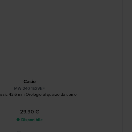
Casio
MW-240-1E2VEF
assic 43.6 mm Orologio al quarzo da uomo
29,90 €
● Disponibile