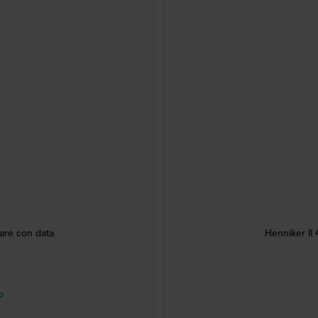
are con data
Henniker ll
o