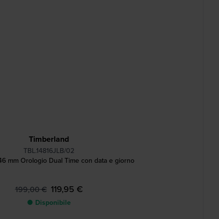
Timberland
TBL.14816JLB/02
 46 mm Orologio Dual Time con data e giorno
119,95 €
199,00 €
● Disponibile