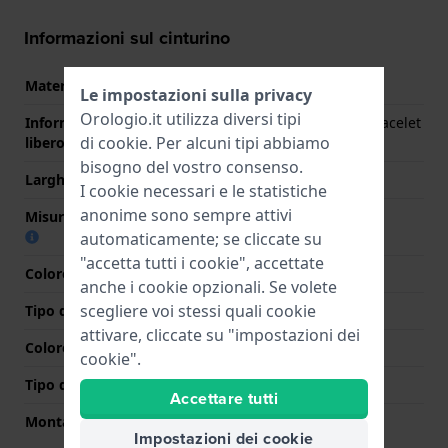
Informazioni sul cinturino
Materiale Cinturino
Acciaio inox
Le impostazioni sulla privacy
Orologio.it utilizza diversi tipi
Informazioni extra (testo
Stainless steel mesh bracelet
di
cookie
. Per alcuni tipi abbiamo
libero)
bisogno del vostro consenso.
Larghezza cinturino
14 mm
I cookie necessari e le statistiche
anonime sono sempre attivi
Misura cinturino alla fibbia
14 mm
automaticamente; se cliccate su
"accetta tutti i cookie", accettate
Colore cinturino
Oro
anche i cookie opzionali. Se volete
scegliere voi stessi quali cookie
Tipo di chiusura
Chiusura milanese
attivare, cliccate su "impostazioni dei
Colore Chiusura
Oro
cookie".
Tipo di montatura
Perni in acciaio
Accettare tutti
Montatura dritta
No
Impostazioni dei cookie