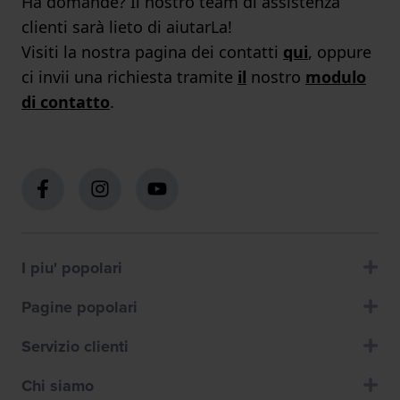
Ha domande? Il nostro team di assistenza
clienti sarà lieto di aiutarLa!
Visiti la nostra pagina dei contatti
qui
, oppure
ci invii una richiesta tramite
il
nostro
modulo
di contatto
.
I piu' popolari
Pagine popolari
Servizio clienti
Chi siamo