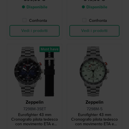
luminoso
● Disponibile
● Disponibile
Confronta
Confronta
Vedi i prodotti
Vedi i prodotti
Must have
Zeppelin
Zeppelin
7298M-3SET
7298M-5
Eurofighter 43 mm
Eurofighter 43 mm
Cronografo pilota tedesco
Cronografo pilota tedesco
con movimento ETA e
con movimento ETA e
cinturino supplementare
quadrante luminoso