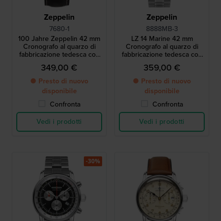
Zeppelin
Zeppelin
7680-1
8888MB-3
100 Jahre Zeppelin 42 mm
LZ 14 Marine 42 mm
Cronografo al quarzo di
Cronografo al quarzo di
fabbricazione tedesca con
fabbricazione tedesca con
allarme e movimento
movimento svizzero
349,00 €
359,00 €
svizzero
● Presto di nuovo
● Presto di nuovo
disponibile
disponibile
Confronta
Confronta
Vedi i prodotti
Vedi i prodotti
-30%