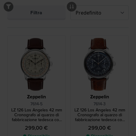
Filtra
Zeppelin
Zeppelin
7614-5
7614-3
LZ 126 Los Angeles 42 mm
LZ 126 Los Angeles 42 mm
Cronografo al quarzo di
Cronografo al quarzo di
fabbricazione tedesca con
fabbricazione tedesca con
data
data
299,00 €
299,00 €