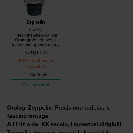
Zeppelin
8584-3
Friedrichshafen 40 mm
Cronografo tedesco al
quarzo con grande data e
quadrante "Clus de Paris".
329,00 €
● Presto di nuovo
disponibile
Confronta
Vedi i prodotti
Orologi Zeppelin: Precisione tedesca e
fascino vintage
All'inizio del XX secolo, i maestosi dirigibili
Zeppelin dominavano i cieli. Ideati dal