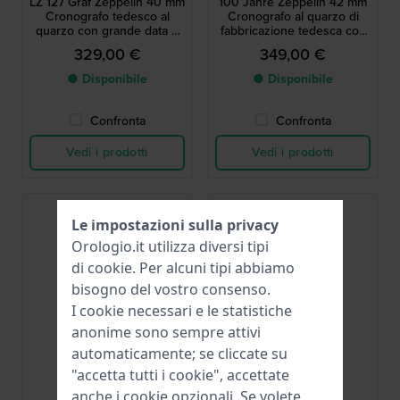
LZ 127 Graf Zeppelin 40 mm
100 Jahre Zeppelin 42 mm
Cronografo tedesco al
Cronografo al quarzo di
quarzo con grande data e
fabbricazione tedesca con
movimento svizzero
esclusivo cinturino in pelle
329,00 €
349,00 €
invecchiata
● Disponibile
● Disponibile
Confronta
Confronta
Vedi i prodotti
Vedi i prodotti
Le impostazioni sulla privacy
Orologio.it utilizza diversi tipi
di
cookie
. Per alcuni tipi abbiamo
bisogno del vostro consenso.
I cookie necessari e le statistiche
anonime sono sempre attivi
automaticamente; se cliccate su
Zeppelin
Zeppelin
"accetta tutti i cookie", accettate
8680-3
8670-3
anche i cookie opzionali. Se volete