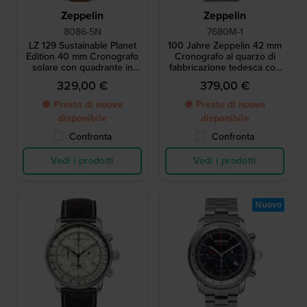
Zeppelin
Zeppelin
8086-5N
7680M-1
LZ 129 Sustainable Planet
100 Jahre Zeppelin 42 mm
Edition 40 mm Cronografo
Cronografo al quarzo di
solare con quadrante in
fabbricazione tedesca con
biopolimero e cinturino in
allarme e movimento
329,00 €
379,00 €
pelle vegana
svizzero
● Presto di nuovo
● Presto di nuovo
disponibile
disponibile
Confronta
Confronta
Vedi i prodotti
Vedi i prodotti
Nuovo