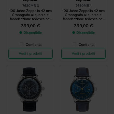
7680MB-3
7680MB-1
100 Jahre Zeppelin 42 mm
100 Jahre Zeppelin 42 mm
Cronografo al quarzo di
Cronografo al quarzo di
fabbricazione tedesca con
fabbricazione tedesca con
allarme e movimento
allarme e movimento
399,00 €
399,00 €
svizzero
svizzero
● Disponibile
● Disponibile
Confronta
Confronta
Vedi i prodotti
Vedi i prodotti