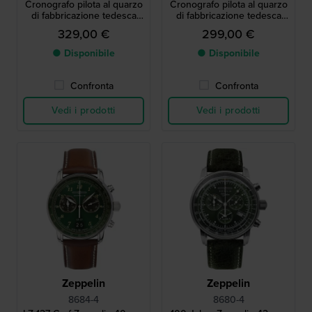
Cronografo pilota al quarzo
Cronografo pilota al quarzo
di fabbricazione tedesca
di fabbricazione tedesca
con data
con data
329,00 €
299,00 €
● Disponibile
● Disponibile
Confronta
Confronta
Vedi i prodotti
Vedi i prodotti
Zeppelin
Zeppelin
8684-4
8680-4