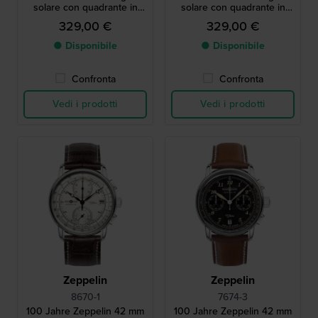
solare con quadrante in
solare con quadrante in
biopolimero e cinturino in
biopolimero e cinturino in
329,00 €
329,00 €
pelle vegana
pelle vegana
● Disponibile
● Disponibile
Confronta
Confronta
Vedi i prodotti
Vedi i prodotti
Zeppelin
Zeppelin
8670-1
7674-3
100 Jahre Zeppelin 42 mm
100 Jahre Zeppelin 42 mm