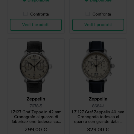
● Disponibile
● Disponibile
Confronta
Confronta
Vedi i prodotti
Vedi i prodotti
Zeppelin
Zeppelin
7678-5
8684-1
LZ127 Graf Zeppelin 42 mm
LZ 127 Graf Zeppelin 40 mm
Cronografo al quarzo di
Cronografo tedesco al
fabbricazione tedesca con
quarzo con grande data e
data
movimento svizzero
299,00 €
329,00 €