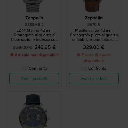
Zeppelin
Zeppelin
8888MB-2
9670-5
LZ 14 Marine 42 mm
Méditerranée 42 mm
Cronografo al quarzo di
Cronografo pilota al quarzo
fabbricazione tedesca con
di fabbricazione tedesca
movimento svizzero
con data
249,95 €
329,00 €
359,00 €
● Articolo non disponibile
● Presto di nuovo
disponibile
Confronta
Confronta
Vedi i prodotti
Vedi i prodotti