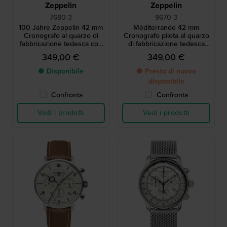
Zeppelin
Zeppelin
7680-3
9670-3
100 Jahre Zeppelin 42 mm
Méditerranée 42 mm
Cronografo al quarzo di
Cronografo pilota al quarzo
fabbricazione tedesca con
di fabbricazione tedesca
allarme e movimento
con data
349,00 €
349,00 €
svizzero
● Disponibile
● Presto di nuovo
disponibile
Confronta
Confronta
Vedi i prodotti
Vedi i prodotti