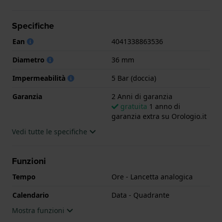
L'orologio è impermeabile a 5ATM. Questo significa
che l'orologio è adatto per la doccia. L'orologio è
Specifiche
fornito con 2 Anni di garanzia.
Ean
4041338863536
.
Diametro
36 mm
Impermeabilità
5 Bar (doccia)
Garanzia
2 Anni di garanzia
gratuita
1 anno di
garanzia extra su Orologio.it
Vedi tutte le specifiche
Funzioni
Tempo
Ore - Lancetta analogica
Calendario
Data - Quadrante
Mostra funzioni