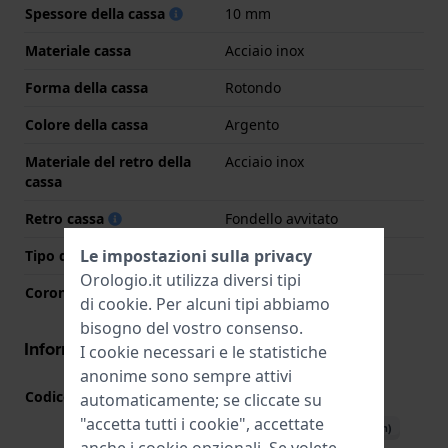
Spessore della cassa
10 mm
Materiale cassa
Acciaio inox
Forma della cassa
Rotondo
Colore della cassa
Argento
Materiale del retro della
Acciaio inox
cassa
Retro cassa
Fondello avvitato
Le impostazioni sulla privacy
Tipo di vetro
K1 Minerale
Orologio.it utilizza diversi tipi
Corona
Corona da estrarre
di
cookie
. Per alcuni tipi abbiamo
bisogno del vostro consenso.
Informazioni del movimento
I cookie necessari e le statistiche
anonime sono sempre attivi
Codice Movimento
706.1
automaticamente; se cliccate su
(
Vedi specifiche
)
"accetta tutti i cookie", accettate
Scarica il manuale (English)
anche i cookie opzionali. Se volete