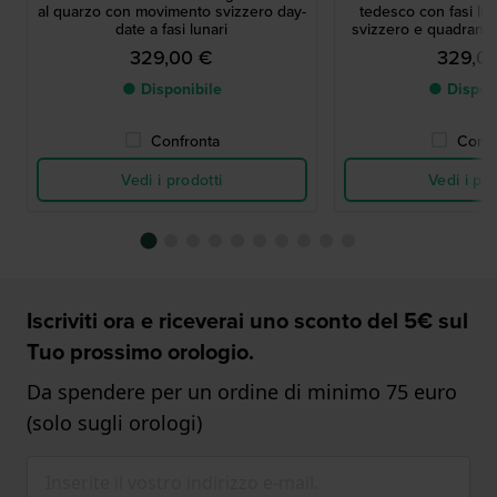
al quarzo con movimento svizzero day-
tedesco con fasi lu
date a fasi lunari
svizzero e quadrante 
329,00 €
329,0
● Disponibile
● Dispon
Confronta
Confr
Vedi i prodotti
Vedi i pro
Iscriviti ora e riceverai uno sconto del 5€ sul
Tuo prossimo orologio.
Da spendere per un ordine di minimo 75 euro
(solo sugli orologi)