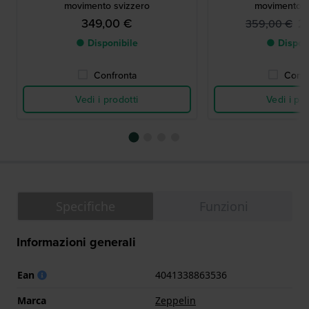
movimento svizzero
movimento s
349,00 €
2
359,00 €
● Disponibile
● Dispon
Confronta
Confr
Vedi i prodotti
Vedi i pro
Specifiche
Funzioni
Informazioni generali
Ean
4041338863536
Marca
Zeppelin