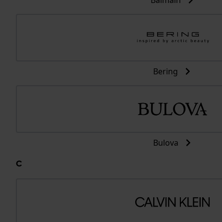
Balmain
Bering
Bulova
C