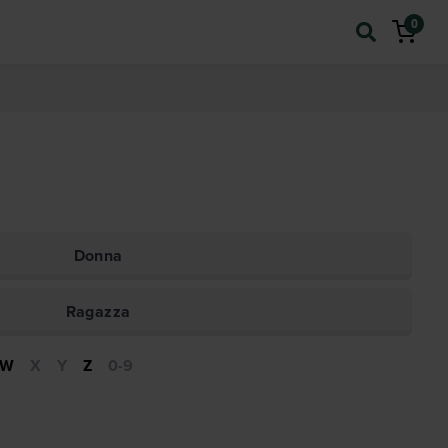
0
Donna
Ragazza
W
X
Y
Z
0-9