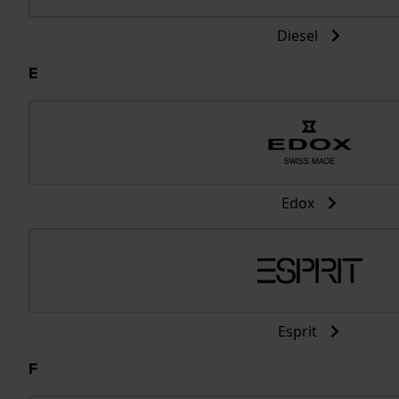
Diesel
E
Edox
Esprit
F