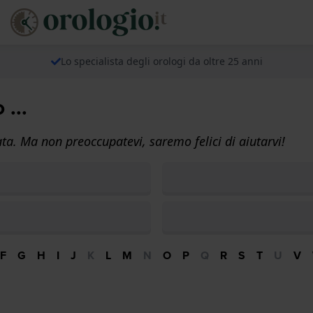
Lo specialista degli orologi da oltre 25 anni
...
ta. Ma non preoccupatevi, saremo felici di aiutarvi!
F
G
H
I
J
K
L
M
N
O
P
Q
R
S
T
U
V