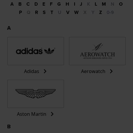
A
B
C
D
E
F
G
H
I
J
K
L
M
N
O
P
Q
R
S
T
U
V
W
X
Y
Z
0-9
A
Adidas
Aerowatch
Aston Martin
B