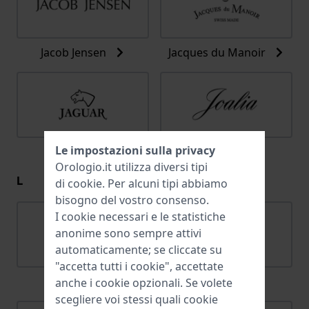
Jacob Jensen
Jacques du Manoir
Le impostazioni sulla privacy
Jaguar
Joalia
Orologio.it utilizza diversi tipi
L
di
cookie
. Per alcuni tipi abbiamo
bisogno del vostro consenso.
I cookie necessari e le statistiche
anonime sono sempre attivi
automaticamente; se cliccate su
"accetta tutti i cookie", accettate
Lacoste
Ligure
anche i cookie opzionali. Se volete
scegliere voi stessi quali cookie