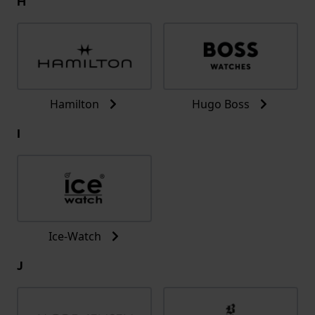
H
Hamilton
Hugo Boss
I
Ice-Watch
J