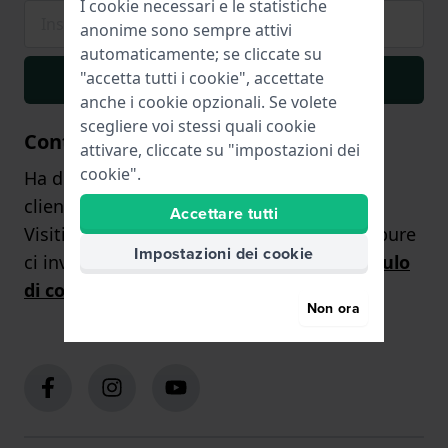
I cookie necessari e le statistiche
anonime sono sempre attivi
automaticamente; se cliccate su
"accetta tutti i cookie", accettate
Iscriviti
anche i cookie opzionali. Se volete
scegliere voi stessi quali cookie
Contattaci
attivare, cliccate su "impostazioni dei
cookie".
Ha domande? Il nostro team di assistenza
clienti sarà lieto di aiutarLa!
Accettare tutti
Visiti la nostra pagina dei contatti
qui
, oppure
Impostazioni dei cookie
ci invii una richiesta tramite
il
nostro
modulo
di contatto
.
Non ora