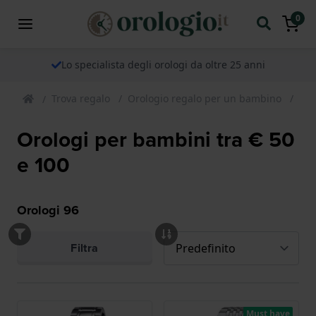
0
Lo specialista degli orologi da oltre 25 anni
Trova regalo
Orologio regalo per un bambino
Reg
Orologi per bambini tra € 50
e 100
Orologi
96
Filtra
Must have