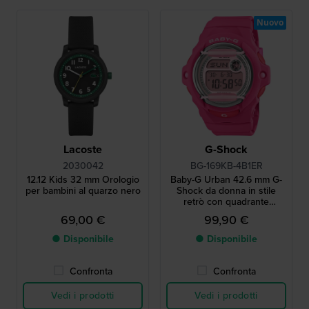
Nuovo
Lacoste
G-Shock
2030042
BG-169KB-4B1ER
12.12 Kids 32 mm Orologio
Baby-G Urban 42.6 mm G-
per bambini al quarzo nero
Shock da donna in stile
retrò con quadrante
glitterato
69,00 €
99,90 €
● Disponibile
● Disponibile
Confronta
Confronta
Vedi i prodotti
Vedi i prodotti