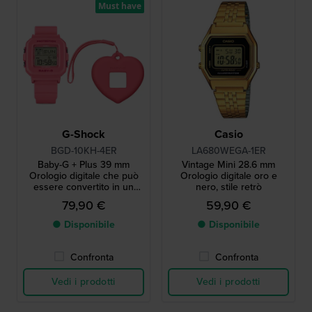
Must have
G-Shock
Casio
BGD-10KH-4ER
LA680WEGA-1ER
Baby-G + Plus 39 mm
Vintage Mini 28.6 mm
Orologio digitale che può
Orologio digitale oro e
essere convertito in un
nero, stile retrò
ciondolo
79,90 €
59,90 €
● Disponibile
● Disponibile
Confronta
Confronta
Vedi i prodotti
Vedi i prodotti