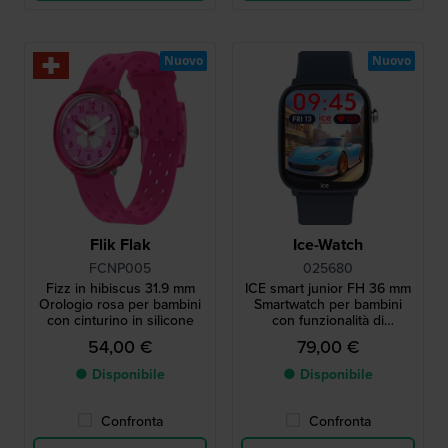
Nuovo
Nuovo
Flik Flak
Ice-Watch
FCNP005
025680
Fizz in hibiscus 31.9 mm
ICE smart junior FH 36 mm
Orologio rosa per bambini
Smartwatch per bambini
con cinturino in silicone
con funzionalità di
geolocalizzazione Android
54,00 €
79,00 €
Find Hub
● Disponibile
● Disponibile
Confronta
Confronta