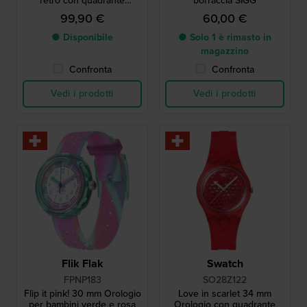
retrò con quadrante
borraccia SIGG
glitterato
99,90 €
60,00 €
● Disponibile
● Solo 1 è rimasto in
magazzino
Confronta
Confronta
Vedi i prodotti
Vedi i prodotti
Flik Flak
Swatch
FPNP183
SO28Z122
Flip it pink! 30 mm Orologio
Love in scarlet 34 mm
per bambini verde e rosa
Orologio con quadrante