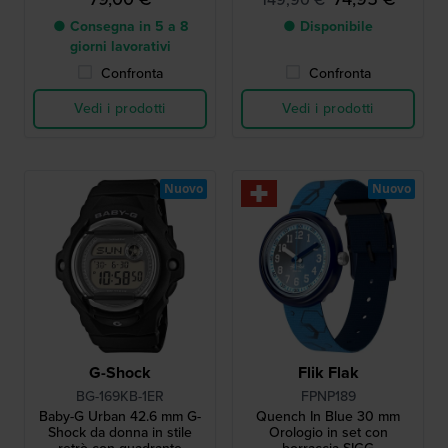
● Consegna in 5 a 8
● Disponibile
giorni lavorativi
Confronta
Confronta
Vedi i prodotti
Vedi i prodotti
Nuovo
Nuovo
G-Shock
Flik Flak
BG-169KB-1ER
FPNP189
Baby-G Urban 42.6 mm G-
Quench In Blue 30 mm
Shock da donna in stile
Orologio in set con