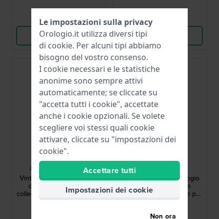
Confronta
Confronta
Le impostazioni sulla privacy
Orologio.it utilizza diversi tipi
Vedi i prodotti
Vedi i prodotti
di
cookie
. Per alcuni tipi abbiamo
bisogno del vostro consenso.
I cookie necessari e le statistiche
anonime sono sempre attivi
automaticamente; se cliccate su
"accetta tutti i cookie", accettate
anche i cookie opzionali. Se volete
scegliere voi stessi quali cookie
attivare, cliccate su "impostazioni dei
cookie".
Casio
Casio
ABL-100WEG-9AEF
ABL-100WE-1BEF
Accettare tutti
Vintage 37.9 mm Orologio
Vintage 37.9 mm Orologio
dal look vintage con
dal look vintage con
Impostazioni dei cookie
collegamento Bluetooth per
collegamento Bluetooth per
smartphone
smartphone
99,90 €
79,90 €
Non ora