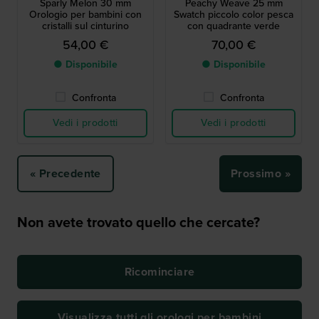
Sparly Melon 30 mm
Peachy Weave 25 mm
Orologio per bambini con
Swatch piccolo color pesca
cristalli sul cinturino
con quadrante verde
54,00 €
70,00 €
● Disponibile
● Disponibile
Confronta
Confronta
Vedi i prodotti
Vedi i prodotti
« Precedente
Prossimo »
Non avete trovato quello che cercate?
Ricominciare
Visualizza tutti gli orologi per bambini