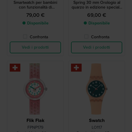
Smartwatch per bambini
Spring 30 mm Orologio al
con funzionalità di
quarzo in edizione speciale
geolocalizzazione Android
con quadrante Snoopy
79,00 €
69,00 €
Find Hub
● Disponibile
● Disponibile
Confronta
Confronta
Vedi i prodotti
Vedi i prodotti
Flik Flak
Swatch
FPNP179
LO117