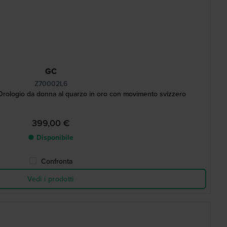
GC
Z70002L6
rologio da donna al quarzo in oro con movimento svizzero
399,00 €
● Disponibile
Confronta
Vedi i prodotti