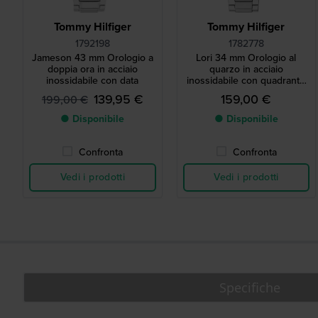
Tommy Hilfiger
Tommy Hilfiger
1792198
1782778
Jameson 43 mm Orologio a
Lori 34 mm Orologio al
doppia ora in acciaio
quarzo in acciaio
inossidabile con data
inossidabile con quadrante
testurizzato
139,95 €
159,00 €
199,00 €
● Disponibile
● Disponibile
Confronta
Confronta
Vedi i prodotti
Vedi i prodotti
Specifiche