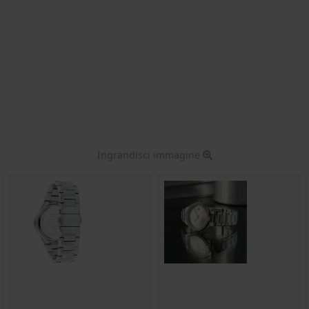
Ingrandisci immagine