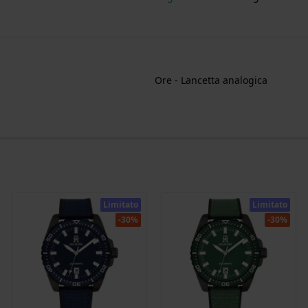
Ore - Lancetta analogica
Limitato
Limitato
-30%
-30%