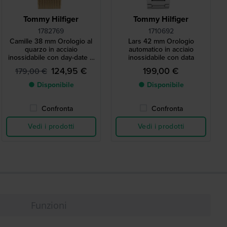
Tommy Hilfiger
Tommy Hilfiger
1782769
1710692
Camille 38 mm Orologio al
Lars 42 mm Orologio
quarzo in acciaio
automatico in acciaio
inossidabile con day-date e
inossidabile con data
quadrante 24h
124,95 €
199,00 €
179,00 €
● Disponibile
● Disponibile
Confronta
Confronta
Vedi i prodotti
Vedi i prodotti
Funzioni