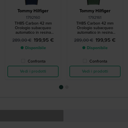
Tommy Hilfiger
Tommy Hilfiger
1792160
1792161
TH85 Carbon 42 mm
TH85 Carbon 42 mm
Orologio subacqueo
Orologio subacqueo
automatico in resina
automatico in resina
rinforzata al carbonio in
rinforzata al carbonio in
199,95 €
199,95 €
289,00 €
289,00 €
edizione limitata
edizione limitata
● Disponibile
● Disponibile
Confronta
Confronta
Vedi i prodotti
Vedi i prodotti