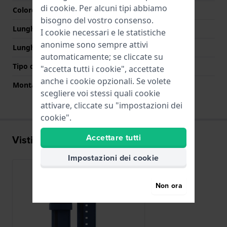
di
cookie
. Per alcuni tipi abbiamo
Colore Chiusura
Nero
bisogno del vostro consenso.
Lunghezza Parte Superiore
75 mm
I cookie necessari e le statistiche
anonime sono sempre attivi
Lunghezza Parte Inferiore
120 mm
automaticamente; se cliccate su
Tipo di montatura
Perni a molla
"accetta tutti i cookie", accettate
anche i cookie opzionali. Se volete
Montatura dritta
No
scegliere voi stessi quali cookie
attivare, cliccate su "impostazioni dei
cookie".
Accettare tutti
Visti di recente
Impostazioni dei cookie
Non ora