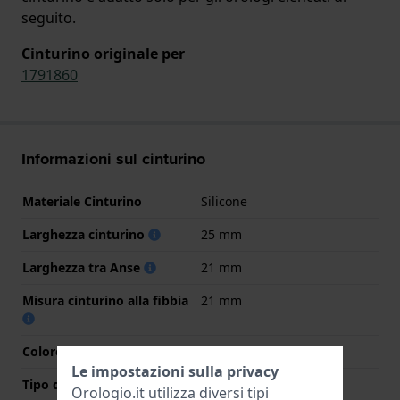
seguito.
Cinturino originale per
1791860
Informazioni sul cinturino
Materiale Cinturino
Silicone
Larghezza cinturino
25 mm
Larghezza tra Anse
21 mm
Misura cinturino alla fibbia
21 mm
Colore cinturino
Azzurro o blu
Le impostazioni sulla privacy
Tipo di chiusura
Fibbia
Orologio.it utilizza diversi tipi