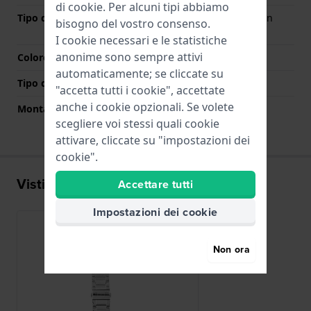
di
cookie
. Per alcuni tipi abbiamo
Tipo di chiusura
Chiusura deployante con
bisogno del vostro consenso.
bottoni
I cookie necessari e le statistiche
anonime sono sempre attivi
Colore Chiusura
Argento
automaticamente; se cliccate su
Tipo di montatura
Perni a molla
"accetta tutti i cookie", accettate
anche i cookie opzionali. Se volete
Montatura dritta
No
scegliere voi stessi quali cookie
attivare, cliccate su "impostazioni dei
cookie".
Visti di recente
Accettare tutti
Impostazioni dei cookie
Non ora