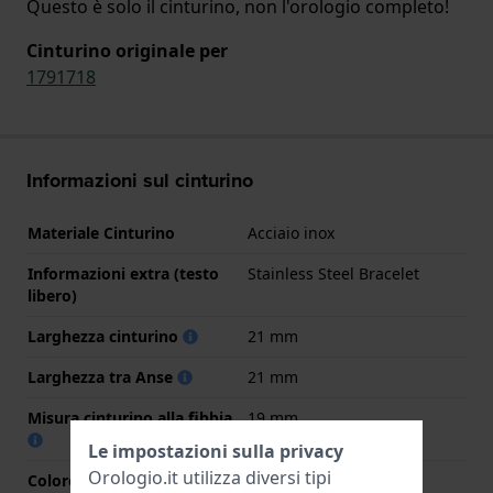
Questo è solo il cinturino, non l'orologio completo!
Cinturino originale per
1791718
Informazioni sul cinturino
Materiale Cinturino
Acciaio inox
Informazioni extra (testo
Stainless Steel Bracelet
libero)
Larghezza cinturino
21 mm
Larghezza tra Anse
21 mm
Misura cinturino alla fibbia
19 mm
Le impostazioni sulla privacy
Orologio.it utilizza diversi tipi
Colore cinturino
Argento