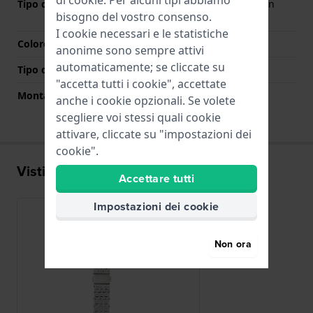
di
cookie
. Per alcuni tipi abbiamo
Tipo di chiusura
Chiusura deployante con
bisogno del vostro consenso.
bottoni
I cookie necessari e le statistiche
Colore Chiusura
Argento
anonime sono sempre attivi
automaticamente; se cliccate su
Tipo di montatura
Perni a molla
"accetta tutti i cookie", accettate
Montatura dritta
No
anche i cookie opzionali. Se volete
scegliere voi stessi quali cookie
attivare, cliccate su "impostazioni dei
cookie".
Visti di recente
Accettare tutti
Impostazioni dei cookie
Non ora