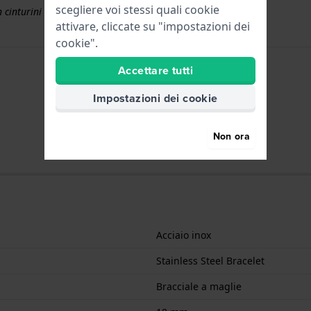
scegliere voi stessi quali cookie
 cinturini superiori a € 50
attivare, cliccate su "impostazioni dei
cookie".
Accettare tutti
Impostazioni dei cookie
Non ora
Acciaio inox
Stainless Steel Bracelet
Bracciale a maglie