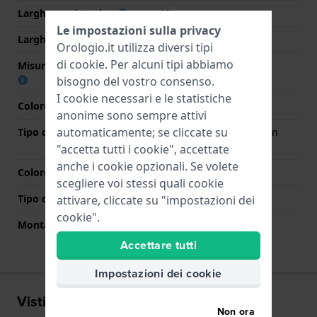
Larghezza cinturino
19 mm
Le impostazioni sulla privacy
Larghezza tra Anse
12 mm
Orologio.it utilizza diversi tipi
di
cookie
. Per alcuni tipi abbiamo
Misura cinturino alla fibbia
17 mm
bisogno del vostro consenso.
I cookie necessari e le statistiche
Colore cinturino
Oro rosa
anonime sono sempre attivi
automaticamente; se cliccate su
Tipo di chiusura
Chiusura deployante con
bottoni
"accetta tutti i cookie", accettate
anche i cookie opzionali. Se volete
Colore Chiusura
Oro rosa
scegliere voi stessi quali cookie
Tipo di montatura
Perni in acciaio
attivare, cliccate su "impostazioni dei
cookie".
Montatura dritta
No
Accettare tutti
Impostazioni dei cookie
Visti di recente
Non ora