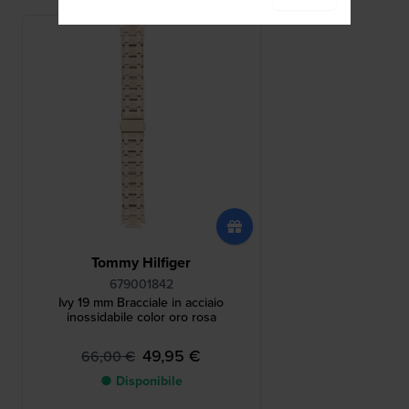
Tommy Hilfiger
679001842
Ivy 19 mm Bracciale in acciaio
inossidabile color oro rosa
49,95 €
66,00 €
● Disponibile