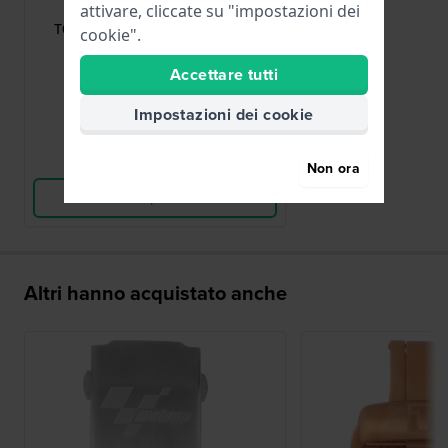
T640015871
attivare, cliccate su "impostazioni dei
T640.L234666 Fibbia a farfalla in
cookie".
acciaio dorato 12 mm
Accettare tutti
70,00 €
Impostazioni dei cookie
● Disponibile
Confronta
Non ora
Vedi i prodotti
Altri hanno acquistato anche