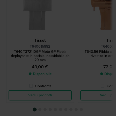
Tissot
Tisso
T640015882
T640033
T640.T372110GP Moto GP Fibbia
T640.56 Fibbia a far
deployante in acciaio inossidabile da
rivestito in oro
20 mm
49,00 €
72,00
● Disponibile
● Dispon
Confronta
Confr
Vedi i prodotti
Vedi i pro