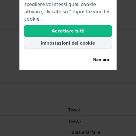
scegliere voi stessi quali cookie
attivare, cliccate su "impostazioni dei
cookie".
Fibbia a farfalla
Accettare tutti
Argento
Impostazioni dei cookie
Acciaio inox
14 mm
Non ora
Tissot
T640.7
Fibbia a farfalla