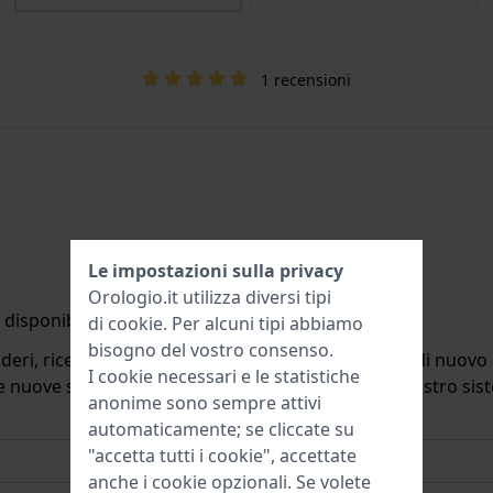
1 recensioni
Le impostazioni sulla privacy
Orologio.it utilizza diversi tipi
disponibile.
di
cookie
. Per alcuni tipi abbiamo
bisogno del vostro consenso.
deri, riceverete un'e-mail quando il prodotto sarà di nuovo d
I cookie necessari e le statistiche
ulle nuove scorte. Subito dopo viene cancellato dal nostro si
anonime sono sempre attivi
automaticamente; se cliccate su
"accetta tutti i cookie", accettate
anche i cookie opzionali. Se volete