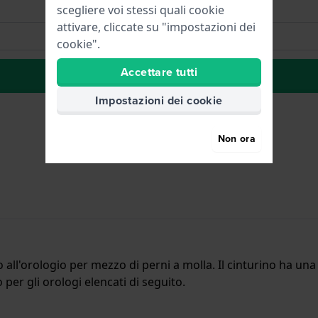
scegliere voi stessi quali cookie
attivare, cliccate su "impostazioni dei
cookie".
Accettare tutti
alla lista dei desideri
Impostazioni dei cookie
Non ora
to all'orologio per mezzo di perni a molla. Il cinturino ha u
o per gli orologi elencati di seguito.