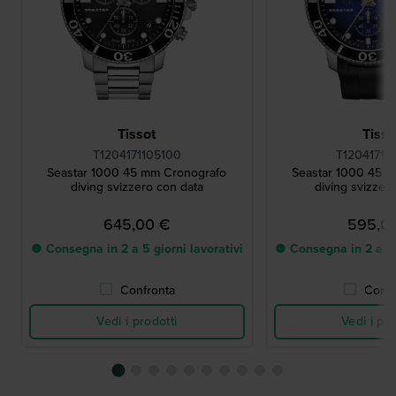
Tissot
Tisso
T1204171105100
T12041717
Seastar 1000 45 mm Cronografo
Seastar 1000 45 
diving svizzero con data
diving svizzer
645,00 €
595,0
● Consegna in 2 a 5 giorni lavorativi
● Consegna in 2 a 5 g
Confronta
Confr
Vedi i prodotti
Vedi i pro