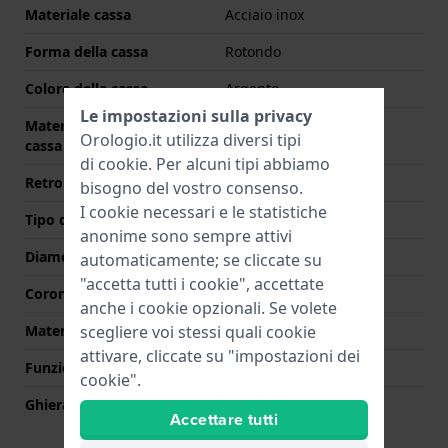
Materiale cassa
Acciaio inox
Forma della cassa
Rotondo
Colore della cassa
Argento
Le impostazioni sulla privacy
Materiale del retro della
Acciaio inox
Orologio.it utilizza diversi tipi
cassa
di
cookie
. Per alcuni tipi abbiamo
Retro cassa
Coperchio a pressione
bisogno del vostro consenso.
I cookie necessari e le statistiche
Tipo di vetro
Zaffiro
anonime sono sempre attivi
Diametro del vetro
35.50
automaticamente; se cliccate su
"accetta tutti i cookie", accettate
Corona
Corona da estrarre
anche i cookie opzionali. Se volete
scegliere voi stessi quali cookie
Materiale della ghiera
Acciaio inox
attivare, cliccate su "impostazioni dei
Funzione della ghiera
Tachimetro
cookie".
Ghiera rotante
Nessuna - Fissa
Accettare tutti