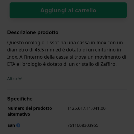
Aggiungi al carrello
Descrizione prodotto
Questo orologio Tissot ha una cassa in Inox con un
diametro di 45.5 mm ed è dotato di un cinturino in
Inox. All'interno della cassa si trova un movimento di
ETA e l'orologio è dotato di un cristallo di Zaffiro.
L'orologio è impermeabile a 10ATM. Questo significa
Altro
che l'orologio è adatto al nuoto. L'orologio è fornito
con 2 Anni di garanzia.
Specifiche
.
Numero del prodotto
T125.617.11.041.00
alternativo
Ean
7611608303955