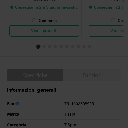
● Consegna in 2 a 5 giorni lavorativi
● Consegna in 2 a 5 g
Confronta
Confr
Vedi i prodotti
Vedi i pro
Specifiche
Funzioni
Informazioni generali
Ean
7611608303955
Marca
Tissot
Categoria
T-Sport