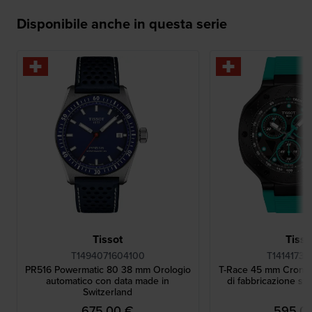
Disponibile anche in questa serie
Tissot
Tisso
T1494071604100
T14141737
PR516 Powermatic 80 38 mm Orologio
T-Race 45 mm Cronog
automatico con data made in
di fabbricazione sv
Switzerland
675,00 €
595,0