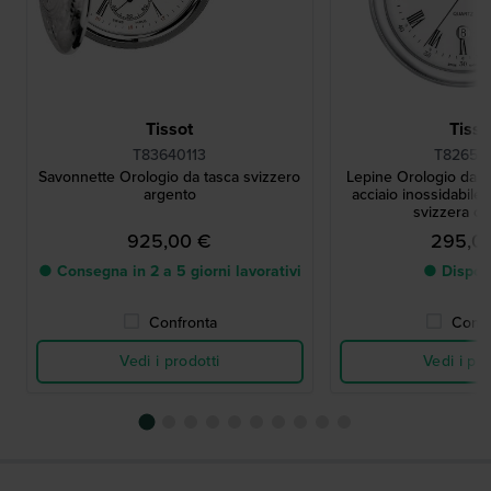
Tissot
Tisso
T83640113
T82655
Savonnette Orologio da tasca svizzero
Lepine Orologio da ta
argento
acciaio inossidabile 
svizzera co
925,00 €
295,0
● Consegna in 2 a 5 giorni lavorativi
● Dispon
Confronta
Confr
Vedi i prodotti
Vedi i pro