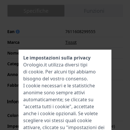
Specifiche
Funzioni
Ean
7611608299555
Marca
Tissot
Nome
Savonnette
Le impostazioni sulla privacy
Categoria
T-Pocket
Orologio.it utilizza diversi tipi
di
cookie
. Per alcuni tipi abbiamo
Anno
2021 Primavera/Estate
bisogno del vostro consenso.
I cookie necessari e le statistiche
Fabbricato in Svizzera
Si
anonime sono sempre attivi
automaticamente; se cliccate su
Informazioni della cassa
"accetta tutti i cookie", accettate
anche i cookie opzionali. Se volete
Colore quadrante
Bianco
scegliere voi stessi quali cookie
Impermeabilità
1 Bar (non impermeabile)
attivare, cliccate su "impostazioni dei