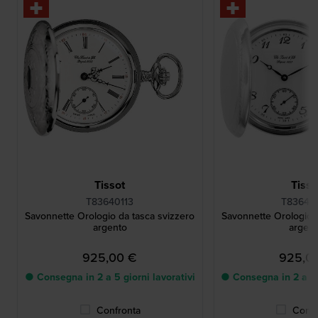
Tissot
Tisso
T83640113
T83640
Savonnette Orologio da tasca svizzero
Savonnette Orologio d
argento
argen
925,00 €
925,0
● Consegna in 2 a 5 giorni lavorativi
● Consegna in 2 a 5 g
Confronta
Confr