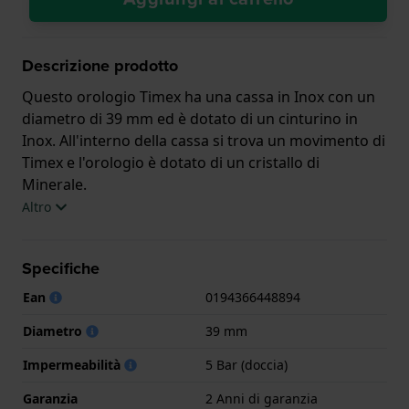
Descrizione prodotto
Questo orologio Timex ha una cassa in Inox con un
diametro di 39 mm ed è dotato di un cinturino in
Inox. All'interno della cassa si trova un movimento di
Timex e l'orologio è dotato di un cristallo di
Minerale.
Altro
L'orologio è impermeabile a 5ATM. Questo significa
che l'orologio è adatto per la doccia. L'orologio è
Specifiche
fornito con 2 Anni di garanzia.
Ean
0194366448894
.
Diametro
39 mm
Impermeabilità
5 Bar (doccia)
Garanzia
2 Anni di garanzia