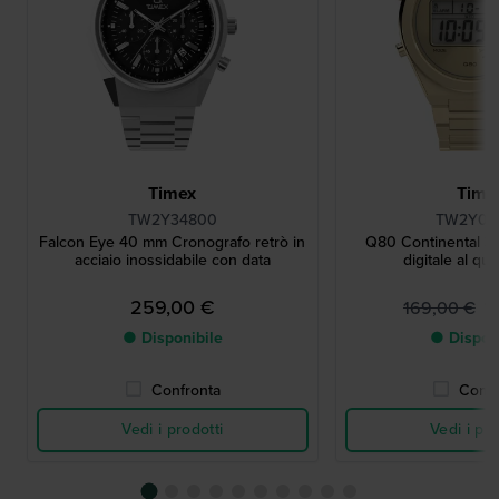
Timex
Time
TW2Y34800
TW2Y09
Falcon Eye 40 mm Cronografo retrò in
Q80 Continental 3
acciaio inossidabile con data
digitale al qu
259,00 €
1
169,00 €
● Disponibile
● Dispon
Confronta
Confr
Vedi i prodotti
Vedi i pro