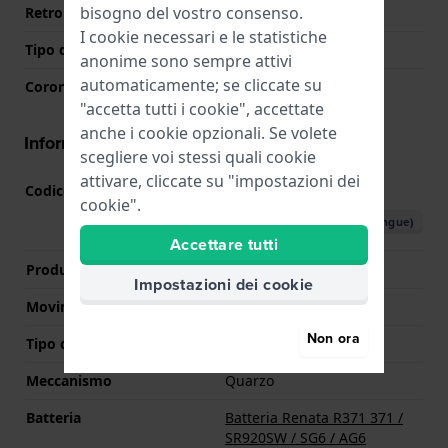
bisogno del vostro consenso.
Retro cassa
Coperchio a pressione
I cookie necessari e le statistiche
Tipo di vetro
Minerale
anonime sono sempre attivi
automaticamente; se cliccate su
Corona
Corona da estrarre
"accetta tutti i cookie", accettate
anche i cookie opzionali. Se volete
Informazioni del movimento
scegliere voi stessi quali cookie
attivare, cliccate su "impostazioni dei
Codice Movimento
M12L
(
Vedi specifiche
)
cookie".
Scarica il manuale (multilingue)
Accettare tutti
Produttore Movimento
Timex
Impostazioni dei cookie
Movimento svizzero
No
Non ora
Tipo di display
Analogico
Meccanismo
Quarzo
Batteria
Batteria Renata R371 371 /
SR920SW / SG6 / AG6