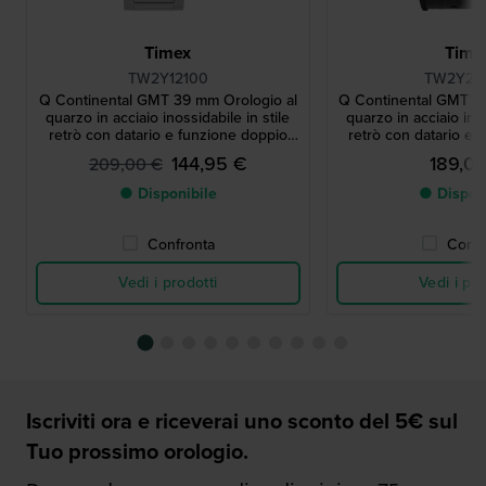
Timex
Time
TW2Y12100
TW2Y24
Q Continental GMT 39 mm Orologio al
Q Continental GMT 3
quarzo in acciaio inossidabile in stile
quarzo in acciaio inos
retrò con datario e funzione doppio
retrò con datario e 
fuso orario
fuso ora
144,95 €
189,0
209,00 €
● Disponibile
● Dispon
Confronta
Confr
Vedi i prodotti
Vedi i pro
Iscriviti ora e riceverai uno sconto del 5€ sul
Tuo prossimo orologio.