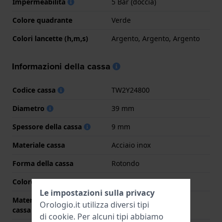
Impermeabilità
5 Bar (doccia)
Colore quadrante
Verde
Colori lancette (h,m,s)
Argento, Argento, Argento
Informazioni della cassa
Codice cassa
TW2Y24800
Diametro
39 mm
Spessore della cassa
9 mm
Materiale cassa
Acciaio inox
Forma della cassa
Rotondo
Colore della cassa
Argento
Le impostazioni sulla privacy
Materiale del retro della
Acciaio inox
Orologio.it utilizza diversi tipi
cassa
di
cookie
. Per alcuni tipi abbiamo