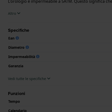
L'orologio è impermeabile a 5ATM. Questo significa che l
.
Altro
Specifiche
Ean
Diametro
Impermeabilità
Garanzia
Vedi tutte le specifiche
Funzioni
Tempo
Calendario