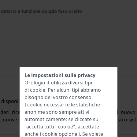
n datario e funzione doppio fuso orario
Le impostazioni sulla privacy
Orologio.it utilizza diversi tipi
di
cookie
. Per alcuni tipi abbiamo
bisogno del vostro consenso.
disponibile.
I cookie necessari e le statistiche
anonime sono sempre attivi
deri, riceverete un'e-mail quando il prodotto sarà di nuovo d
automaticamente; se cliccate su
ulle nuove scorte. Subito dopo viene cancellato dal nostro si
"accetta tutti i cookie", accettate
anche i cookie opzionali. Se volete