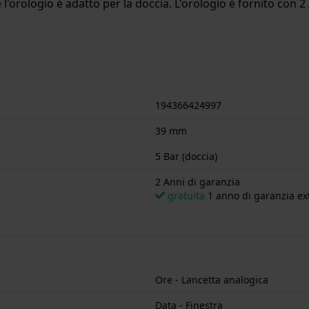
'orologio è adatto per la doccia. L'orologio è fornito con 2 
194366424997
39 mm
5 Bar (doccia)
2 Anni di garanzia
gratuita
1 anno di garanzia ext
Ore - Lancetta analogica
Data - Finestra