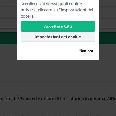
scegliere voi stessi quali cookie
attivare, cliccate su "impostazioni dei
cookie".
Accettare tutti
Impostazioni dei cookie
alla lista dei desideri
Non ora
metro di 39 mm ed è dotato di un cinturino in gomma. All'in