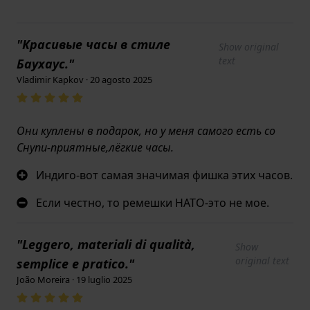
"Красивые часы в стиле
Show original
text
Баухаус."
Vladimir Kapkov · 20 agosto 2025
Они куплены в подарок, но у меня самого есть со
Снупи-приятные,лёгкие часы.
Индиго-вот самая значимая фишка этих часов.
Если честно, то ремешки НАТО-это не мое.
"Leggero, materiali di qualità,
Show
original text
semplice e pratico."
João Moreira · 19 luglio 2025