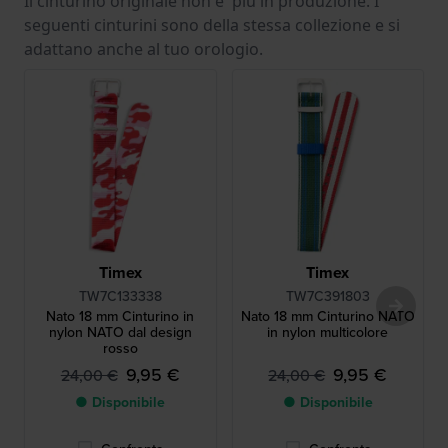
Il cinturino originale non e' più in produzione. I
seguenti cinturini sono della stessa collezione e si
adattano anche al tuo orologio.
Timex
Timex
TW7C133338
TW7C391803
Nato 18 mm Cinturino in
Nato 18 mm Cinturino NATO
nylon NATO dal design
in nylon multicolore
rosso
9,95 €
9,95 €
24,00 €
24,00 €
● Disponibile
● Disponibile