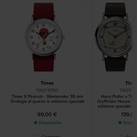
Timex
Time
TW2Y11700
TW2Y76
Timex X Peanuts - Weekender 38 mm
Harry Potter x Ti
Orologio al quarzo in edizione speciale
Gryffindor House 38
edizione speciale co
come retroillu
99,00 €
139,0
● Disponibile
● Dispon