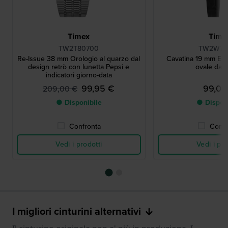
Timex
Time
TW2T80700
TW2W78
Re-Issue 38 mm Orologio al quarzo dal
Cavatina 19 mm Ele
design retrò con lunetta Pepsi e
ovale da 
indicatori giorno-data
99,95 €
99,00
209,00 €
● Disponibile
● Dispon
Confronta
Confr
Vedi i prodotti
Vedi i pro
I migliori cinturini alternativi