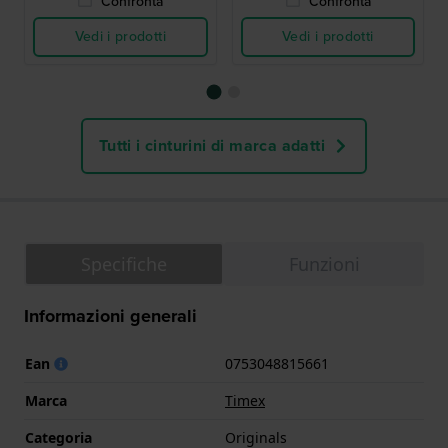
Confronta
Confronta
Vedi i prodotti
Vedi i prodotti
Tutti i cinturini di marca adatti
Specifiche
Funzioni
Informazioni generali
Ean
0753048815661
Marca
Timex
Categoria
Originals