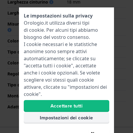
Larghezza cinturino
18 mm
Larghezza tra Anse
18 mm
Le impostazioni sulla privacy
Orologio.it utilizza diversi tipi
Misura cinturino alla fibbia
18 mm
di
cookie
. Per alcuni tipi abbiamo
bisogno del vostro consenso.
Colore cinturino
Mutlicolore
I cookie necessari e le statistiche
anonime sono sempre attivi
Tipo di chiusura
Fibbia
automaticamente; se cliccate su
Colore Chiusura
Argento
"accetta tutti i cookie", accettate
anche i cookie opzionali. Se volete
Regolato su misura?
No
scegliere voi stessi quali cookie
Tipo di montatura
Perni a molla
attivare, cliccate su "impostazioni dei
cookie".
Montatura dritta
Si
Accettare tutti
Adatto ad un polso di
150 mm - 205 mm
Impostazioni dei cookie