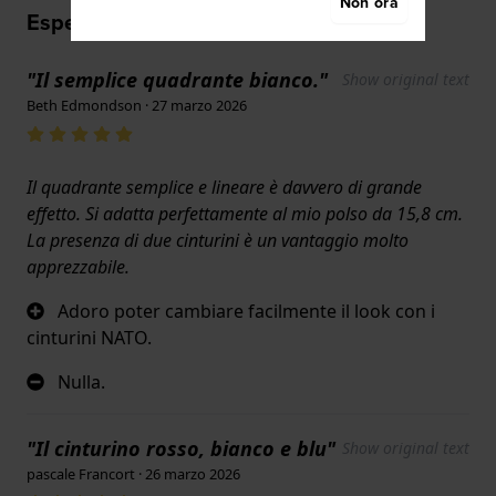
Non ora
Esperienze utente
"Il semplice quadrante bianco."
Show original text
Beth Edmondson · 27 marzo 2026
Il quadrante semplice e lineare è davvero di grande
effetto. Si adatta perfettamente al mio polso da 15,8 cm.
La presenza di due cinturini è un vantaggio molto
apprezzabile.
Adoro poter cambiare facilmente il look con i
cinturini NATO.
Nulla.
"Il cinturino rosso, bianco e blu"
Show original text
pascale Francort · 26 marzo 2026