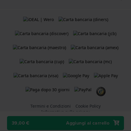
Termini e Condizioni
Cookie Policy
Informativa sulla privacy
39,00 €
Aggiungi al carrello
Un negozio online di
Holland Watch Group B.V.