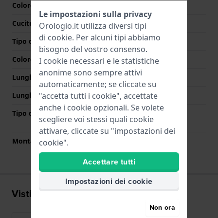
Colore cinturino
Marrone luminosa
Le impostazioni sulla privacy
Cuciture a colori
Bianco
Orologio.it utilizza diversi tipi
di
cookie
. Per alcuni tipi abbiamo
Tipo di chiusura
Fibbia
bisogno del vostro consenso.
Colore Chiusura
Argento
I cookie necessari e le statistiche
anonime sono sempre attivi
Lunghezza Parte Superiore
75 mm
automaticamente; se cliccate su
"accetta tutti i cookie", accettate
Lunghezza Parte Inferiore
120 mm
anche i cookie opzionali. Se volete
Tipo di montatura
Perni a molla a sgancio
scegliere voi stessi quali cookie
rapido
attivare, cliccate su "impostazioni dei
Montatura dritta
Si
cookie".
Accettare tutti
Impostazioni dei cookie
Visti di recente
Non ora