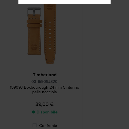
Timberland
03-15909JS20
15909J Boxbourough 24 mm Cinturino
pelle nocciola
39,00 €
● Disponibile
Confronta