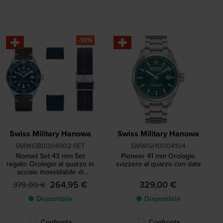
-30%
Swiss Military Hanowa
Swiss Military Hanowa
SMWGB0004902-SET
SMWGH0004104
Nomad Set 43 mm Set
Pioneer 41 mm Orologio
regalo: Orologio al quarzo in
svizzero al quarzo con data
acciaio inossidabile di
fabbricazione svizzera con
264,95 €
329,00 €
379,00 €
due cinturini supplementari
● Disponibile
● Disponibile
Confronta
Confronta