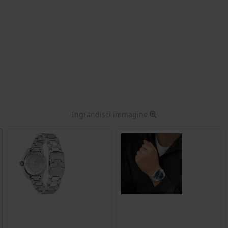
Ingrandisci immagine