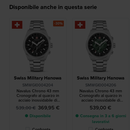
Disponibile anche in questa serie
-30%
Swiss Military Hanowa
Swiss Military Hanowa
SMWGI0004204
SMWGI0004206
Navalus Chrono 43 mm
Navalus Chrono 43 mm
Cronografo al quarzo in
Cronografo al quarzo in
acciaio inossidabile di
acciaio inossidabile di
fabbricazione svizzera
fabbricazione svizzera
369,95 €
539,00 €
539,00 €
● Disponibile
● Consegna in 3 a 6 giorni
lavorativi
Confronta
Confronta