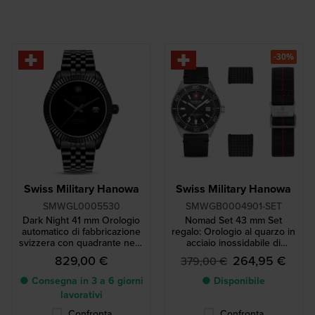
-30%
Swiss Military Hanowa
Swiss Military Hanowa
SMWGL0005530
SMWGB0004901-SET
Dark Night 41 mm Orologio
Nomad Set 43 mm Set
automatico di fabbricazione
regalo: Orologio al quarzo in
svizzera con quadrante nero
acciaio inossidabile di
musou
fabbricazione svizzera con
829,00 €
264,95 €
379,00 €
due cinturini supplementari
● Consegna in 3 a 6 giorni
● Disponibile
lavorativi
Confronta
Confronta