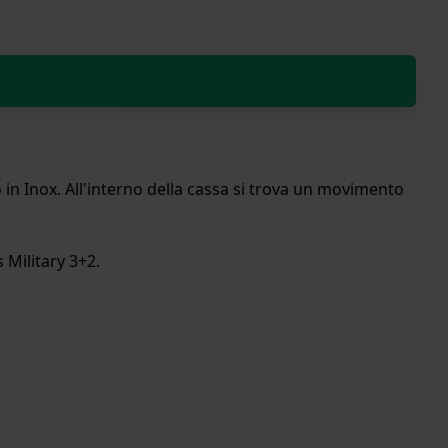
n Inox. All'interno della cassa si trova un movimento
 Military 3+2.