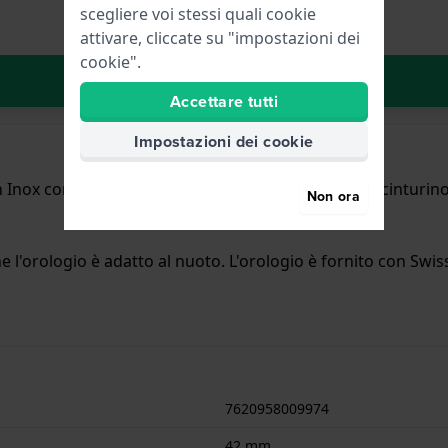
scegliere voi stessi quali cookie
attivare, cliccate su "impostazioni dei
cookie".
Aggiungi al carrello
Accettare tutti
Impostazioni dei cookie
Inox con un diametro di 42 mm ed è dotato di un cinturino i
Non ora
l'orologio è adatto al nuoto. L'orologio è fornito con Swiss
7620958009974
42 mm