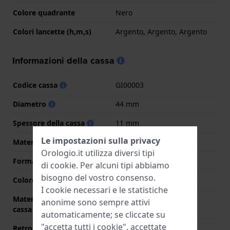
Colore quadrante
Nero
Colori lancette (h,m,s)
Argento, Argento, Argento
Informazioni della cassa
Codice cassa
GI00003
Diametro
44 mm
Spessore della cassa
11 mm
Le impostazioni sulla privacy
Materiale cassa
Acciaio inox
Orologio.it utilizza diversi tipi
Forma della cassa
Rotondo
di
cookie
. Per alcuni tipi abbiamo
bisogno del vostro consenso.
Colore della cassa
Argento
I cookie necessari e le statistiche
Materiale del retro della
Acciaio inox
anonime sono sempre attivi
cassa
automaticamente; se cliccate su
"accetta tutti i cookie", accettate
Retro cassa
Fondello avvitato