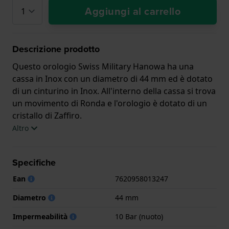
Aggiungi al carrello
Descrizione prodotto
Questo orologio Swiss Military Hanowa ha una
cassa in Inox con un diametro di 44 mm ed è dotato
di un cinturino in Inox. All'interno della cassa si trova
un movimento di Ronda e l'orologio è dotato di un
cristallo di Zaffiro.
Altro
L'orologio è impermeabile a 10ATM. Questo significa
che l'orologio è adatto al nuoto. L'orologio è fornito
Specifiche
con Swiss Military 3+2.
Ean
7620958013247
.
Diametro
44 mm
Impermeabilità
10 Bar (nuoto)