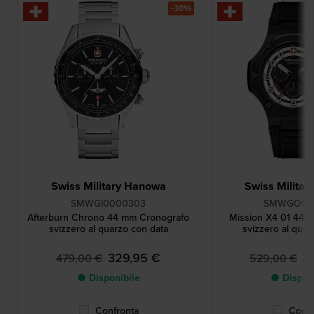
-30%
Swiss Military Hanowa
Swiss Milita
SMWGI0000303
SMWGO00
Afterburn Chrono 44 mm Cronografo
Mission X4 01 44 
svizzero al quarzo con data
svizzero al quar
329,95 €
3
479,00 €
529,00 €
● Disponibile
● Dispon
Confronta
Confr