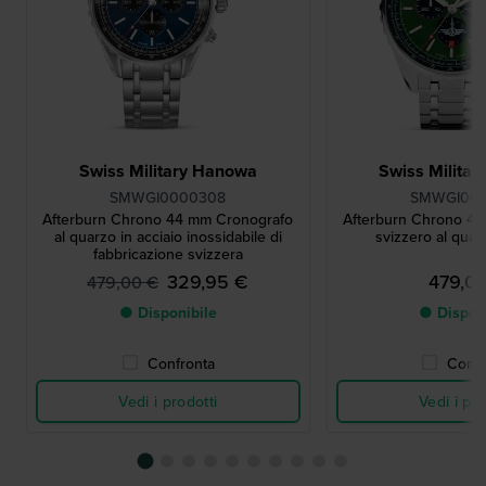
Swiss Military Hanowa
Swiss Milita
SMWGI0000308
SMWGI00
Afterburn Chrono 44 mm Cronografo
Afterburn Chrono 4
al quarzo in acciaio inossidabile di
svizzero al quar
fabbricazione svizzera
329,95 €
479,0
479,00 €
● Disponibile
● Dispon
Confronta
Confr
Vedi i prodotti
Vedi i pro