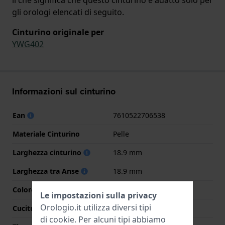
gli orologi elencati di seguito.
Cinturino originale per
YWG402
Informazioni sul cinturino
Ean
7610522706538
Materiale Cinturino
Pelle
Larghezza cinturino
18.9 mm
Larghezza tra Anse
18.9 mm
Colore cinturino
Marrone
Le impostazioni sulla privacy
Orologio.it utilizza diversi tipi
Cuciture a colori
Marrone
di
cookie
. Per alcuni tipi abbiamo