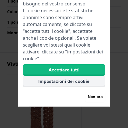
Tipo di chiusura
Fibbia
bisogno del vostro consenso.
I cookie necessari e le statistiche
Colore Chiusura
Oro rosa
anonime sono sempre attivi
Tipo di montatura
Perni in acciaio
automaticamente; se cliccate su
"accetta tutti i cookie", accettate
Montatura dritta
No
anche i cookie opzionali. Se volete
scegliere voi stessi quali cookie
attivare, cliccate su "impostazioni dei
cookie".
Visti di recente
Accettare tutti
Impostazioni dei cookie
Non ora