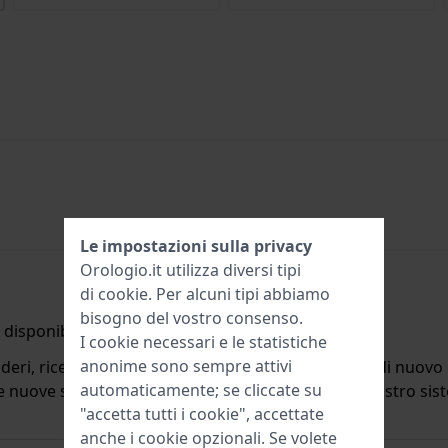
Le impostazioni sulla privacy
Orologio.it utilizza diversi tipi
di
cookie
. Per alcuni tipi abbiamo
bisogno del vostro consenso.
disponibile.
I cookie necessari e le statistiche
anonime sono sempre attivi
deri, riceverete un'e-mail quando il prodotto sarà di nuovo d
automaticamente; se cliccate su
ulle nuove scorte. Subito dopo viene cancellato dal nostro si
"accetta tutti i cookie", accettate
anche i cookie opzionali. Se volete