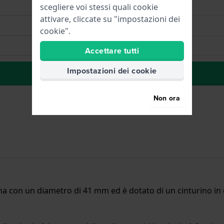
scegliere voi stessi quali cookie
attivare, cliccate su "impostazioni dei
cookie".
Accettare tutti
Impostazioni dei cookie
alla lista dei desideri
Non ora
na con un diametro di 41 mm ed è dotato di un cinturino in