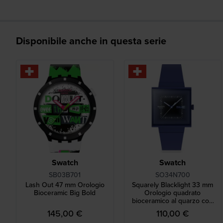
Disponibile anche in questa serie
Swatch
Swatch
SB03B701
SO34N700
Lash Out 47 mm Orologio
Squarely Blacklight 33 mm
Bioceramic Big Bold
Orologio quadrato
bioceramico al quarzo con
daydate
145,00 €
110,00 €