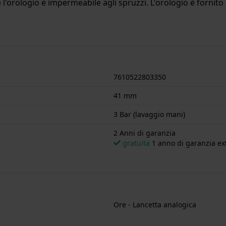
l'orologio è impermeabile agli spruzzi. L'orologio è fornito 
7610522803350
41 mm
3 Bar (lavaggio mani)
2 Anni di garanzia
gratuita
1 anno di garanzia ext
Ore - Lancetta analogica