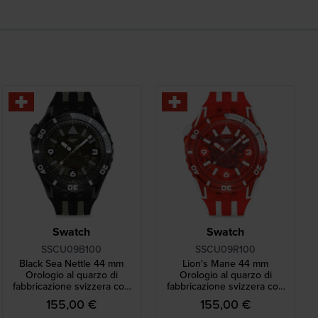
Swatch
Swatch
SSCU09B100
SSCU09R100
Black Sea Nettle 44 mm
Lion's Mane 44 mm
Orologio al quarzo di
Orologio al quarzo di
fabbricazione svizzera con
fabbricazione svizzera con
cassa in resina di origine
cassa in resina di origine
155,00 €
155,00 €
biologica
biologica