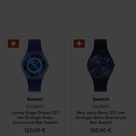
Swatch
Swatch
SS08I100
SS08N117
Jammy Grape Dream 33.7
Very Jazzy Berry 33.7 mm
mm Orologio Swiss
Orologio Swiss biosourced
biosourced Skin Swatch
Skin Swatch
120,00 €
120,00 €