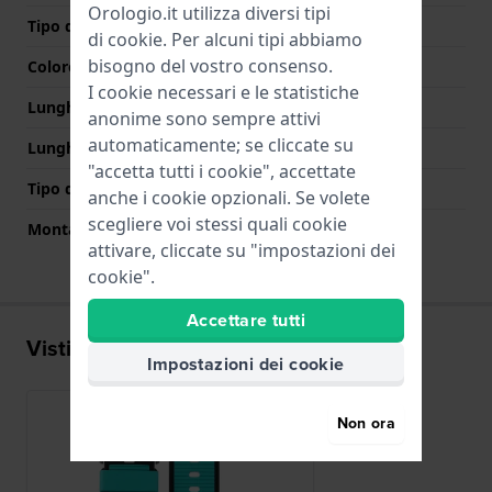
Orologio.it utilizza diversi tipi
Tipo di chiusura
Fibbia
di
cookie
. Per alcuni tipi abbiamo
bisogno del vostro consenso.
Colore Chiusura
Argento
I cookie necessari e le statistiche
Lunghezza Parte Superiore
75 mm
anonime sono sempre attivi
automaticamente; se cliccate su
Lunghezza Parte Inferiore
110 mm
"accetta tutti i cookie", accettate
Tipo di montatura
Perni in acciaio
anche i cookie opzionali. Se volete
scegliere voi stessi quali cookie
Montatura dritta
No
attivare, cliccate su "impostazioni dei
cookie".
Accettare tutti
Visti di recente
Impostazioni dei cookie
Non ora