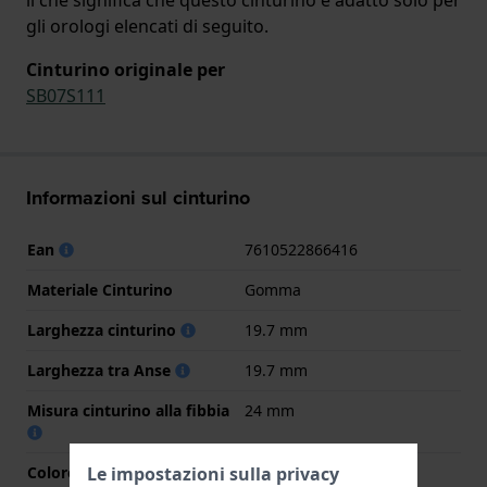
gli orologi elencati di seguito.
Cinturino originale per
SB07S111
Informazioni sul cinturino
Ean
7610522866416
Materiale Cinturino
Gomma
Larghezza cinturino
19.7 mm
Larghezza tra Anse
19.7 mm
Misura cinturino alla fibbia
24 mm
Colore cinturino
Turchese
Le impostazioni sulla privacy