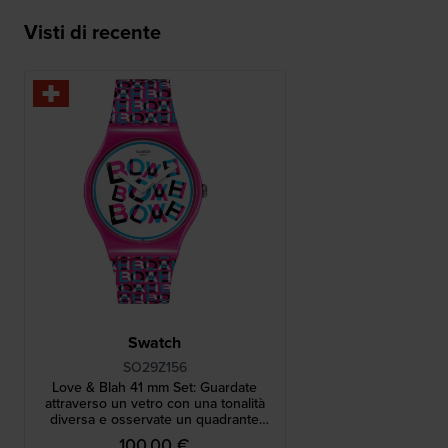
Visti di recente
Swatch
SO29Z156
Love & Blah 41 mm Set: Guardate
attraverso un vetro con una tonalità
diversa e osservate un quadrante
diverso
100,00 €