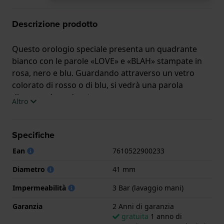
Descrizione prodotto
Questo orologio speciale presenta un quadrante
bianco con le parole «LOVE» e «BLAH» stampate in
rosa, nero e blu. Guardando attraverso un vetro
colorato di rosso o di blu, si vedrà una parola
diversa sul quadrante.
Altro
Questo orologio Swatch ha una cassa in Plastica di
origine biologica con un diametro di 41 mm ed è
Specifiche
dotato di un cinturino in gomma. All'interno della
Ean
7610522900233
cassa si trova un movimento di ETA e l'orologio è
dotato di un cristallo di Acrilico.
Diametro
41 mm
Impermeabilità
3 Bar (lavaggio mani)
L'orologio è impermeabile a 3ATM. Questo significa
che l'orologio è impermeabile agli spruzzi. L'orologio
Garanzia
2 Anni di garanzia
è fornito con 2 Anni di garanzia.
gratuita
1 anno di