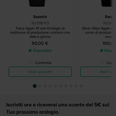
Swatch
Swat
SO29B703
SO29B1
Twice Again 41 mm Orologio di
Silver Glam Again 41
riedizione di produzione svizzera con
uomo di produzione
data e giorno
sourc
90,00 €
100,0
● Disponibile
● Dispon
Confronta
Confr
Vedi i prodotti
Vedi i pro
Iscriviti ora e riceverai uno sconto del 5€ sul
Tuo prossimo orologio.