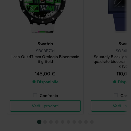
Swatch
Swat
SB03B701
SO34N
Lash Out 47 mm Orologio Bioceramic
Squarely Blacklight
Big Bold
quadrato bioceramic
dayda
145,00 €
110,00
● Disponibile
● Dispon
Confronta
Confr
Vedi i prodotti
Vedi i pro