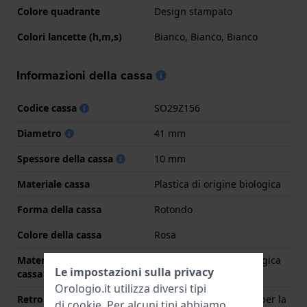
Colore quadrante
Design stampato
Colori lancette (h,m,s)
Bianco, Bianco, Bianco
Informazioni della cassa
Codice cassa
SO29Z156
Diametro
41 mm
Spessore della cassa
10 mm
Materiale cassa
Plastica di origine biologica
Forma della cassa
Rotondo
Colore della cassa
Rosa
Materiale del retro della
Plastica di origine biologica
Le impostazioni sulla privacy
cassa
Orologio.it utilizza diversi tipi
Retro cassa
Custodia con sportello per la
di
cookie
. Per alcuni tipi abbiamo