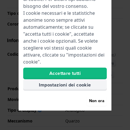
batteria
bisogno del vostro consenso.
I cookie necessari e le statistiche
Tipo di vetro
Acrilico
anonime sono sempre attivi
Corona
Corona da estrarre
automaticamente; se cliccate su
"accetta tutti i cookie", accettate
Informazioni del movimento
anche i cookie opzionali. Se volete
scegliere voi stessi quali cookie
Codice Movimento
SW-SUO-DD
attivare, cliccate su "impostazioni dei
(
Vedi specifiche
)
cookie".
Scarica il manuale (English)
Accettare tutti
Scarica il manuale (Italian)
Impostazioni dei cookie
Produttore Movimento
ETA
Movimento svizzero
Si
Non ora
Tipo di display
Analogico
Meccanismo
Quarzo