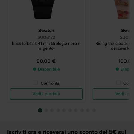
Swatch
Swat
SUOB173
SUOZ3
Back to Black 41 mm Orologio nero e
Riding the clouds 
argento
del cavallo 
90,00 €
100,0
● Disponibile
● Dispon
Confronta
Confr
Vedi i prodotti
Vedi i pro
Iscriviti ora e riceverai uno sconto del 5€ sul