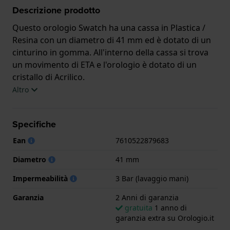
Descrizione prodotto
Questo orologio Swatch ha una cassa in Plastica /
Resina con un diametro di 41 mm ed è dotato di un
cinturino in gomma. All'interno della cassa si trova
un movimento di ETA e l'orologio è dotato di un
cristallo di Acrilico.
Altro
L'orologio è impermeabile a 3ATM. Questo significa
che l'orologio è impermeabile agli spruzzi. L'orologio
Specifiche
è fornito con 2 Anni di garanzia.
Ean
7610522879683
.
Diametro
41 mm
Impermeabilità
3 Bar (lavaggio mani)
Garanzia
2 Anni di garanzia
gratuita
1 anno di
garanzia extra su Orologio.it