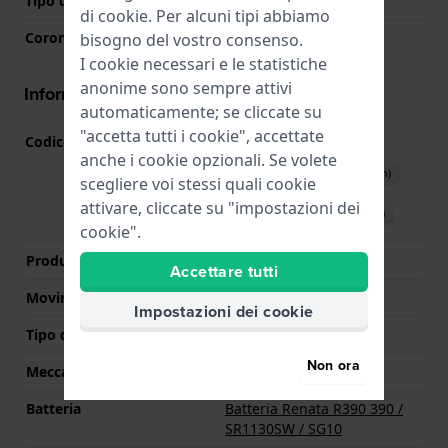
Tipo di vetro
Acrilico
di
cookie
. Per alcuni tipi abbiamo
Corona
Corona da estrarre
bisogno del vostro consenso.
I cookie necessari e le statistiche
anonime sono sempre attivi
Informazioni del movimento
automaticamente; se cliccate su
"accetta tutti i cookie", accettate
Codice Movimento
SW-SUO
(
Vedi specifiche
)
anche i cookie opzionali. Se volete
Scarica il manuale (English)
scegliere voi stessi quali cookie
attivare, cliccate su "impostazioni dei
Scarica il manuale (Italian)
cookie".
Produttore Movimento
ETA
Accettare tutti
Movimento svizzero
Si
Impostazioni dei cookie
Tipo di display
Analogico
Non ora
Meccanismo
Quarzo
Batteria
Batteria Renata R390 390 /
SR1130SW / SG10