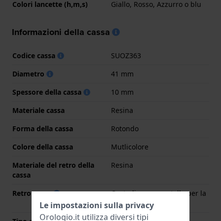
Colori lancette (h,m,s)
Giallo, Rosso, Azzurro o blu
Informazioni della cassa
Codice cassa
SUOZ363
Diametro
41 mm
Spessore della cassa
10 mm
Materiale cassa
Resina
Forma della cassa
Rotondo
Colore della cassa
Mutlicolore
Materiale del retro della
Resina
cassa
Retro cassa
Custodia con sportello per la
batteria
Le impostazioni sulla privacy
Orologio.it utilizza diversi tipi