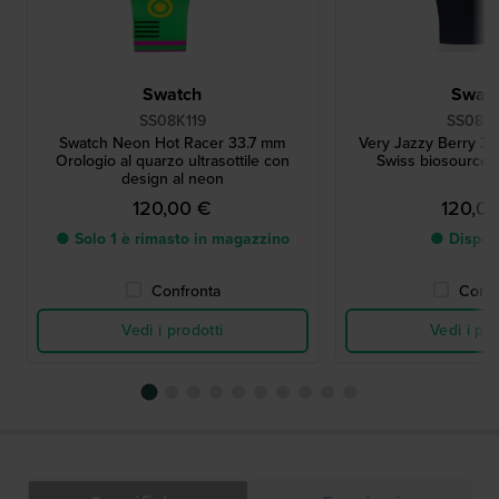
Swatch
Swat
SS08K119
SS08N1
Swatch Neon Hot Racer 33.7 mm
Very Jazzy Berry 33
Orologio al quarzo ultrasottile con
Swiss biosourced
design al neon
120,00 €
120,0
● Solo 1 è rimasto in magazzino
● Dispon
Confronta
Confr
Vedi i prodotti
Vedi i pro