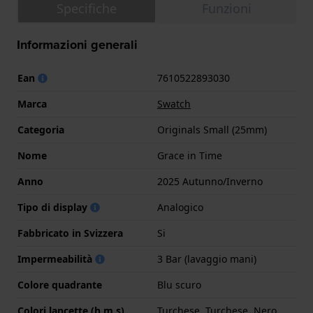
Specifiche
Funzioni
Informazioni generali
Ean
7610522893030
Marca
Swatch
Categoria
Originals Small (25mm)
Nome
Grace in Time
Anno
2025 Autunno/Inverno
Tipo di display
Analogico
Fabbricato in Svizzera
Si
Impermeabilità
3 Bar (lavaggio mani)
Colore quadrante
Blu scuro
Colori lancette (h,m,s)
Turchese, Turchese, Nero