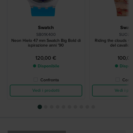
Swatch
Swat
SB01K400
SUOZ3
Neon Hielo 47 mm Swatch Big Bold di
Riding the clouds 
ispirazione anni '90
del cavallo 
120,00 €
100,0
● Disponibile
● Dispon
Confronta
Confr
Vedi i prodotti
Vedi i pro