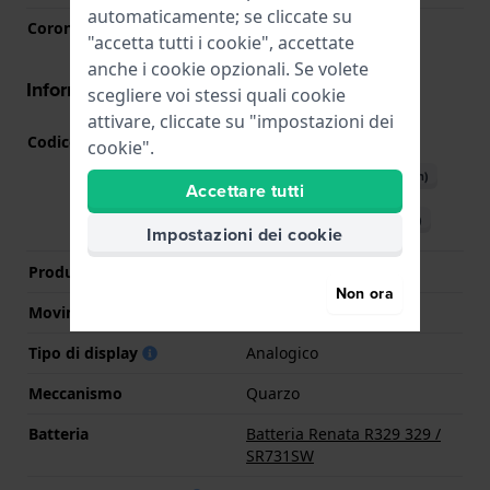
automaticamente; se cliccate su
Corona
Corona da estrarre
"accetta tutti i cookie", accettate
anche i cookie opzionali. Se volete
Informazioni del movimento
scegliere voi stessi quali cookie
attivare, cliccate su "impostazioni dei
Codice Movimento
SW-L-T
(
Vedi specifiche
)
cookie".
Scarica il manuale (English)
Accettare tutti
Scarica il manuale (Italian)
Impostazioni dei cookie
Produttore Movimento
ETA
Non ora
Movimento svizzero
Si
Tipo di display
Analogico
Meccanismo
Quarzo
Batteria
Batteria Renata R329 329 /
SR731SW