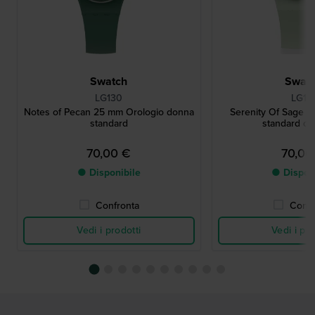
Swatch
Swat
LG130
LG13
Notes of Pecan 25 mm Orologio donna
Serenity Of Sage 
standard
standard d
70,00 €
70,00
● Disponibile
● Dispon
Confronta
Confr
Vedi i prodotti
Vedi i pro