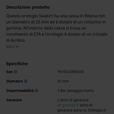
Descrizione prodotto
Questo orologio Swatch ha una cassa in Resina con
un diametro di 25 mm ed è dotato di un cinturino in
gomma. All'interno della cassa si trova un
movimento di ETA e l'orologio è dotato di un cristallo
di Acrilico.
Altro
L'orologio è impermeabile a 3ATM. Questo significa
che l'orologio è impermeabile agli spruzzi. L'orologio
Specifiche
è fornito con 2 Anni di garanzia.
Ean
7610522893030
.
Diametro
25 mm
Impermeabilità
3 Bar (lavaggio mani)
Garanzia
2 Anni di garanzia
gratuita
1 anno di
garanzia extra su Orologio.it