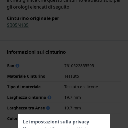
gli orologi elencati di seguito.
Cinturino originale per
SB05N105
Informazioni sul cinturino
Ean
7610522855595
Materiale Cinturino
Tessuto
Tipo di materiale
Tessuto e silicone
Larghezza cinturino
19.7 mm
Larghezza tra Anse
19.7 mm
Colore cinturino
Azzurro o blu
Le impostazioni sulla privacy