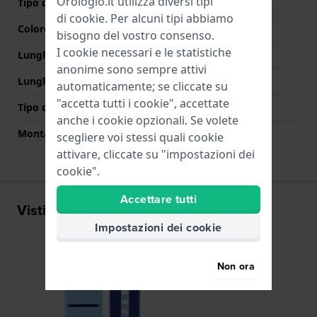
Orologio.it utilizza diversi tipi
Tipo di chiusura
Fibbia
di
cookie
. Per alcuni tipi abbiamo
Colore Chiusura
Azzurro o blu
bisogno del vostro consenso.
I cookie necessari e le statistiche
Lunghezza Parte Superiore
75 mm
anonime sono sempre attivi
Lunghezza Parte Inferiore
115 mm
automaticamente; se cliccate su
"accetta tutti i cookie", accettate
Tipo di montatura
Perni in acciaio
anche i cookie opzionali. Se volete
Montatura dritta
No
scegliere voi stessi quali cookie
attivare, cliccate su "impostazioni dei
cookie".
Accettare tutti
Visti di recente
Impostazioni dei cookie
Non ora