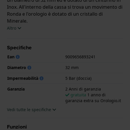
Inox. All'interno della cassa si trova un movimento di
Ronda e l'orologio è dotato di un cristallo di
Minerale.
Altro
L'orologio è impermeabile a 5ATM. Questo significa
che l'orologio è adatto per la doccia. L'orologio è
Specifiche
fornito con 2 Anni di garanzia.
Ean
9009656893241
.
Diametro
32 mm
Impermeabilità
5 Bar (doccia)
Garanzia
2 Anni di garanzia
gratuita
1 anno di
garanzia extra su Orologio.it
Vedi tutte le specifiche
Funzioni