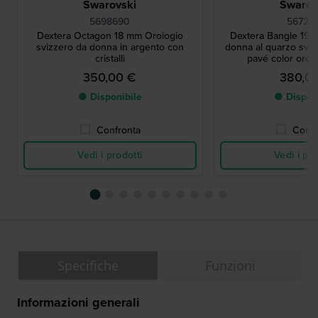
Swarovski
Swarov
5698690
56729
Dextera Octagon 18 mm Orologio
Dextera Bangle 19 
svizzero da donna in argento con
donna al quarzo svizz
cristalli
pavé color oro
350,00 €
380,0
● Disponibile
● Dispon
Confronta
Confr
Vedi i prodotti
Vedi i pro
Specifiche
Funzioni
Informazioni generali