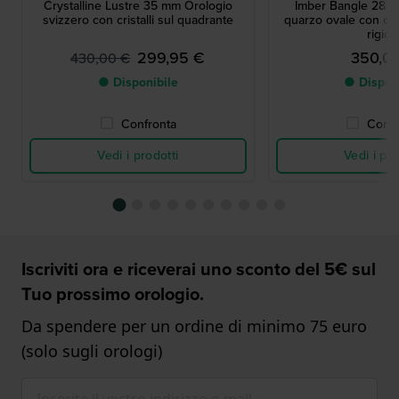
Crystalline Lustre 35 mm Orologio
Imber Bangle 28 m
svizzero con cristalli sul quadrante
quarzo ovale con cris
rigido
299,95 €
350,0
430,00 €
● Disponibile
● Dispon
Confronta
Confr
Vedi i prodotti
Vedi i pro
Iscriviti ora e riceverai uno sconto del 5€ sul
Tuo prossimo orologio.
Da spendere per un ordine di minimo 75 euro
(solo sugli orologi)