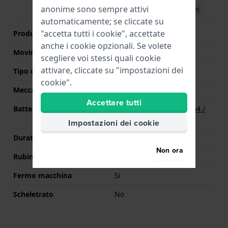
anonime sono sempre attivi
Scarica il manuale (English)
automaticamente; se cliccate su
"accetta tutti i cookie", accettate
Produttore Movimento
Ronda
anche i cookie opzionali. Se volete
Movimento svizzero
No
scegliere voi stessi quali cookie
attivare, cliccate su "impostazioni dei
Tipo di display
Analogico
cookie".
Meccanismo
Quarzo
Accettare tutti
Batteria
Batteria Renata R364 364 /
SR621SW
Impostazioni dei cookie
Durata della batteria
120 mesi
Non ora
Rubini
4
Fermo macchina
Si
Scheletrato
No