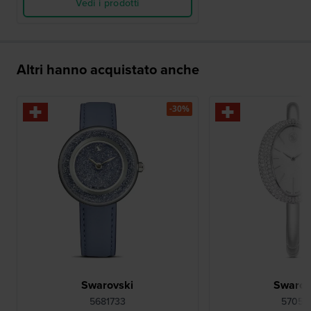
Vedi i prodotti
Altri hanno acquistato anche
-30%
Swarovski
Swarov
5681733
57054