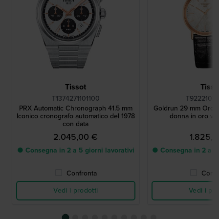
Tissot
Tisso
T1374271101100
T92221076
PRX Automatic Chronograph 41.5 mm
Goldrun 29 mm Orolo
Iconico cronografo automatico del 1978
donna in oro ve
con data
2.045,00 €
1.825,
● Consegna in 2 a 5 giorni lavorativi
● Consegna in 2 a 5 g
Confronta
Confr
Vedi i prodotti
Vedi i pro