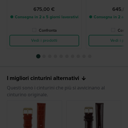
675,00 €
645,0
● Consegna in 2 a 5 giorni lavorativi
● Consegna in 2 a 5 g
Confronta
Confr
Vedi i prodotti
Vedi i pro
I migliori cinturini alternativi
Questi sono i cinturini che più si avvicinano al
cinturino originale.