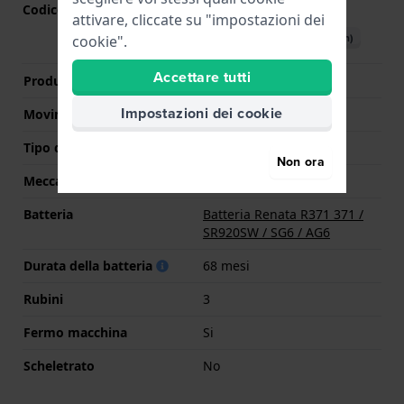
Codice Movimento
F07.111
(
Vedi specifiche
)
attivare, cliccate su "impostazioni dei
Scarica il manuale (English)
cookie".
Accettare tutti
Produttore Movimento
ETA
Impostazioni dei cookie
Movimento svizzero
Si
Tipo di display
Analogico
Non ora
Meccanismo
Quarzo
Batteria
Batteria Renata R371 371 /
SR920SW / SG6 / AG6
Durata della batteria
68 mesi
Rubini
3
Fermo macchina
Si
Scheletrato
No