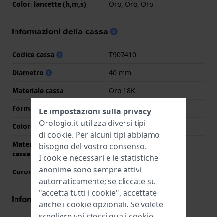
Colori lancette (h,m,s)
Oro, Oro, Oro
Informazioni della cassa
Codice cassa
T907410
Diametro
40 mm
Materiale cassa
Oro 18K
Forma della cassa
Rotondo
Le impostazioni sulla privacy
Orologio.it utilizza diversi tipi
Colore della cassa
Oro
di
cookie
. Per alcuni tipi abbiamo
Materiale del retro della
Oro 18K
bisogno del vostro consenso.
cassa
I cookie necessari e le statistiche
anonime sono sempre attivi
Corona
Corona da estrarre
automaticamente; se cliccate su
"accetta tutti i cookie", accettate
Informazioni del movimento
anche i cookie opzionali. Se volete
scegliere voi stessi quali cookie