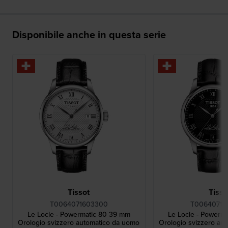
Disponibile anche in questa serie
Tissot
Tisso
T0064071603300
T00640716
Le Locle - Powermatic 80 39 mm
Le Locle - Powerm
Orologio svizzero automatico da uomo
Orologio svizzero au