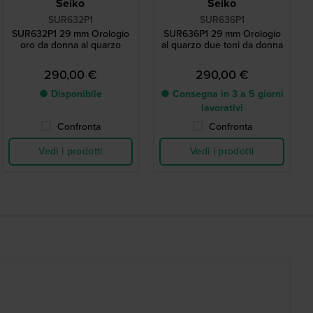
Seiko
Seiko
SUR632P1
SUR636P1
SUR632P1 29 mm Orologio
SUR636P1 29 mm Orologio
oro da donna al quarzo
al quarzo due toni da donna
290,00 €
290,00 €
● Disponibile
● Consegna in 3 a 5 giorni
lavorativi
Confronta
Confronta
Vedi i prodotti
Vedi i prodotti