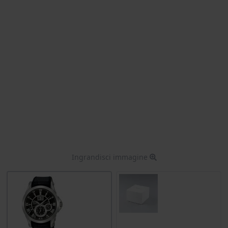
Ingrandisci immagine