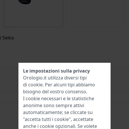
i Seiko
Le impostazioni sulla privacy
Orologio.it utilizza diversi tipi
di
cookie
. Per alcuni tipi abbiamo
SNP037
bisogno del vostro consenso.
40.5 mm
I cookie necessari e le statistiche
anonime sono sempre attivi
10 Bar (nuoto)
automaticamente; se cliccate su
"accetta tutti i cookie", accettate
anche i cookie opzionali. Se volete