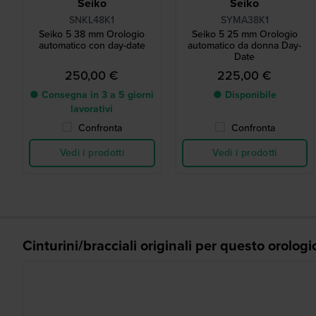
Seiko
Seiko
SNKL48K1
SYMA38K1
Seiko 5 38 mm Orologio
Seiko 5 25 mm Orologio
automatico con day-date
automatico da donna Day-
Date
250,00 €
225,00 €
● Consegna in 3 a 5 giorni
● Disponibile
lavorativi
Confronta
Confronta
Vedi i prodotti
Vedi i prodotti
Cinturini/bracciali originali per questo orologi