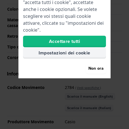
"accetta tutti i cookie", accettate
anche i cookie opzionali. Se volete
Colore della cassa
Argento
scegliere voi stessi quali cookie
Materiale del retro della
Acciaio inox
attivare, cliccate su "impostazioni dei
cassa
cookie".
Retro cassa
Fondello avvitato
Accettare tutti
Tipo di vetro
Minerale
Impostazioni dei cookie
Corona
Corona da estrarre
Non ora
Informazioni del movimento
Codice Movimento
2784
(
Vedi specifiche
)
Scarica il manuale (English)
Scarica il manuale (Italian)
Produttore Movimento
Casio