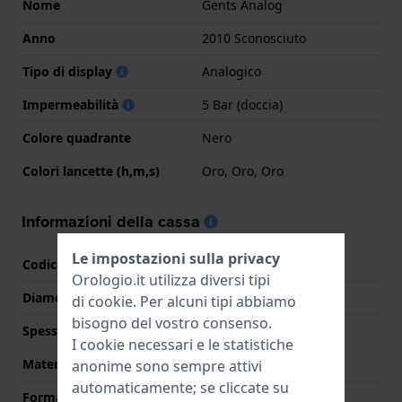
Nome
Gents Analog
Anno
2010 Sconosciuto
Tipo di display
Analogico
Impermeabilità
5 Bar (doccia)
Colore quadrante
Nero
Colori lancette (h,m,s)
Oro, Oro, Oro
Informazioni della cassa
Le impostazioni sulla privacy
Codice cassa
MTP-1302D
Orologio.it utilizza diversi tipi
Diametro
38.5 mm
di
cookie
. Per alcuni tipi abbiamo
bisogno del vostro consenso.
Spessore della cassa
9.2 mm
I cookie necessari e le statistiche
Materiale cassa
Lega metallica
anonime sono sempre attivi
automaticamente; se cliccate su
Forma della cassa
Rotondo