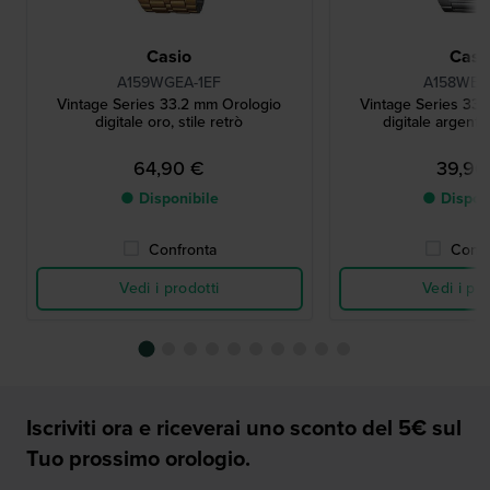
Casio
Casi
A159WGEA-1EF
A158WEA
Vintage Series 33.2 mm Orologio
Vintage Series 33
digitale oro, stile retrò
digitale argento,
64,90 €
39,90
● Disponibile
● Dispon
Confronta
Confr
Vedi i prodotti
Vedi i pro
Iscriviti ora e riceverai uno sconto del 5€ sul
Tuo prossimo orologio.