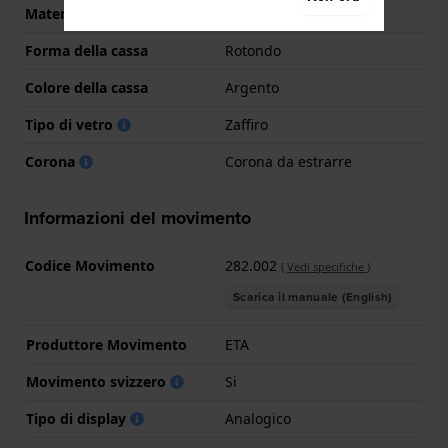
Materiale cassa
Acciaio inox
Forma della cassa
Rotondo
Colore della cassa
Argento
Tipo di vetro
Zaffiro
Corona
Corona da estrarre
Informazioni del movimento
Codice Movimento
282.002
(
Vedi specifiche
)
Scarica il manuale (English)
Produttore Movimento
ETA
Movimento svizzero
Si
Tipo di display
Analogico