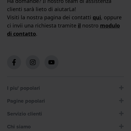
Ha domande? Il nostro team di assistenza
clienti sarà lieto di aiutarLa!
Visiti la nostra pagina dei contatti
qui
, oppure
ci invii una richiesta tramite
il
nostro
modulo
di contatto
.
I piu' popolari
Pagine popolari
Servizio clienti
Chi siamo