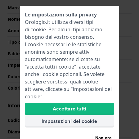
Marca
Longines
Le impostazioni sulla privacy
Nome
La Grande Classique
Orologio.it utilizza diversi tipi
di
cookie
. Per alcuni tipi abbiamo
Anno
0 Sconosciuto
bisogno del vostro consenso.
Tipo di display
Analogico
I cookie necessari e le statistiche
anonime sono sempre attivi
Fabbricato in Svizzera
Si
automaticamente; se cliccate su
Impermeabilità
3 Bar (lavaggio mani)
"accetta tutti i cookie", accettate
anche i cookie opzionali. Se volete
Colore quadrante
Azzurro o blu
scegliere voi stessi quali cookie
Colori lancette (h,m,s)
Argento, Argento
attivare, cliccate su "impostazioni dei
cookie".
Informazioni della cassa
Accettare tutti
Codice cassa
L4.766.4
Impostazioni dei cookie
Diametro
37 mm
Non ora