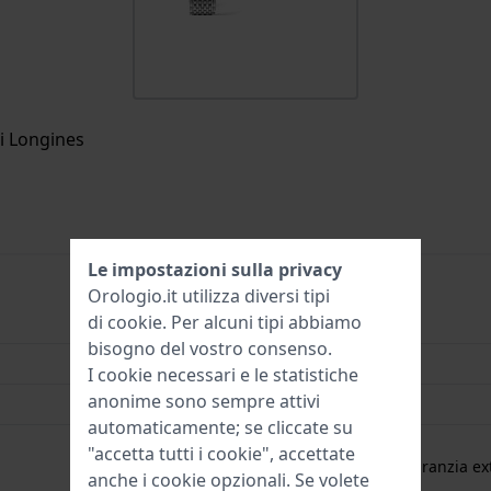
di Longines
Le impostazioni sulla privacy
Orologio.it utilizza diversi tipi
di
cookie
. Per alcuni tipi abbiamo
L4.512.4.51.6
bisogno del vostro consenso.
29 mm
I cookie necessari e le statistiche
anonime sono sempre attivi
3 Bar (lavaggio mani)
automaticamente; se cliccate su
2 Anni di garanzia
"accetta tutti i cookie", accettate
gratuita
1 anno di garanzia ext
anche i cookie opzionali. Se volete